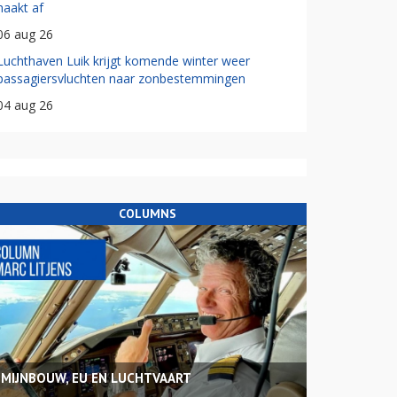
haakt af
06 aug 26
Luchthaven Luik krijgt komende winter weer
passagiersvluchten naar zonbestemmingen
04 aug 26
COLUMNS
MIJNBOUW, EU EN LUCHTVAART