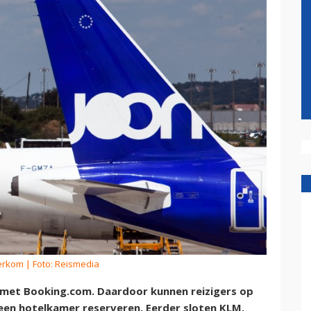
erkom
| Foto: Reismedia
en met Booking.com. Daardoor kunnen reizigers op
 een hotelkamer reserveren. Eerder sloten KLM,