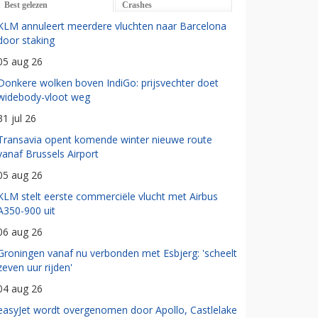
Best gelezen
Crashes
KLM annuleert meerdere vluchten naar Barcelona
door staking
05 aug 26
Donkere wolken boven IndiGo: prijsvechter doet
widebody-vloot weg
31 jul 26
Transavia opent komende winter nieuwe route
vanaf Brussels Airport
05 aug 26
KLM stelt eerste commerciële vlucht met Airbus
A350-900 uit
06 aug 26
Groningen vanaf nu verbonden met Esbjerg: 'scheelt
zeven uur rijden'
04 aug 26
easyJet wordt overgenomen door Apollo, Castlelake