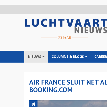
Overslaan
en
naar
de
inhoud
gaan
NIEUWS
COLUMNS & BLOGS
CAREER
AIR FRANCE SLUIT NET A
BOOKING.COM