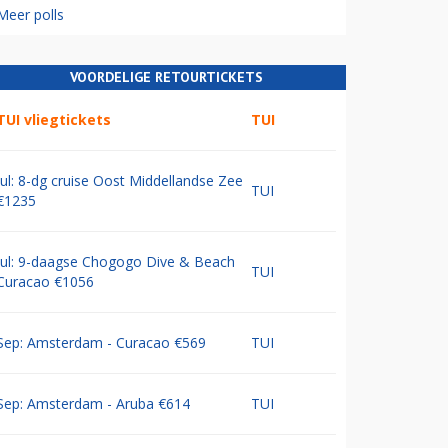
Meer polls
VOORDELIGE RETOURTICKETS
TUI vliegtickets
TUI
Jul: 8-dg cruise Oost Middellandse Zee
TUI
€1235
Jul: 9-daagse Chogogo Dive & Beach
TUI
Curacao €1056
Sep: Amsterdam - Curacao €569
TUI
Sep: Amsterdam - Aruba €614
TUI