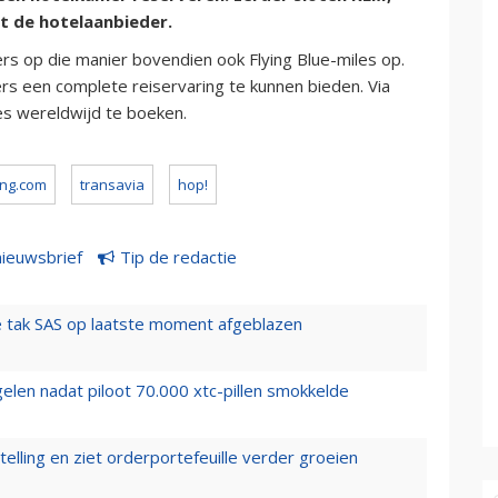
et de hotelaanbieder.
ers op die manier bovendien ook Flying Blue-miles op.
rs een complete reiservaring te kunnen bieden. Via
es wereldwijd te boeken.
ng.com
transavia
hop!
nieuwsbrief
Tip de redactie
 tak SAS op laatste moment afgeblazen
elen nadat piloot 70.000 xtc-pillen smokkelde
elling en ziet orderportefeuille verder groeien