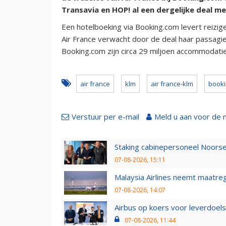
Transavia en HOP! al een dergelijke deal m
Een hotelboeking via Booking.com levert reizig
Air France verwacht door de deal haar passagie
Booking.com zijn circa 29 miljoen accommodati
air france
klm
air france-klm
booki
Verstuur per e-mail
Meld u aan voor de 
Staking cabinepersoneel Noorse
07-08-2026, 15:11
Malaysia Airlines neemt maatreg
07-08-2026, 14:07
Airbus op koers voor leverdoelst
07-08-2026, 11:44