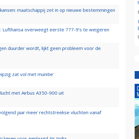
ansen: maatschappij zet in op nieuwe bestemmingen
er: Lufthansa overweegt eerste 777-9’s te weigeren
iegen duurder wordt, lijkt geen probleem voor de
ipzig zat vol met munitie'
lucht met Airbus A350-900 uit
 volgend jaar meer rechtstreekse vluchten vanaf
j keren voor geplaagd Air India