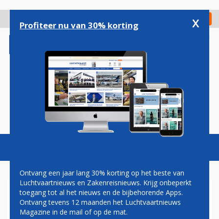
Overslaan
en
x
Digitaal Magazine
Registreer
Check in
naar
Profiteer nu van 30% korting
de
inhoud
gaan
Magazine
Podcasts
Vacatures
Toggl
naviga
Ontvang een jaar lang 30% korting op het beste van
Luchtvaartnieuws en Zakenreisnieuws. Krijg onbeperkt
toegang tot al het nieuws en de bijbehorende Apps.
AIR FRANCE TEKENT JOINT
Ontvang tevens 12 maanden het Luchtvaartnieuws
VENTURE MET VIETNAM
Magazine in de mail of op de mat.