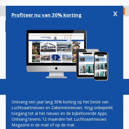
Overslaan
en
x
Digitaal Magazine
Registreer
Check in
naar
Profiteer nu van 30% korting
de
inhoud
gaan
Magazine
Podcasts
Vacatures
Toggl
naviga
Ontvang een jaar lang 30% korting op het beste van
Luchtvaartnieuws en Zakenreisnieuws. Krijg onbeperkt
toegang tot al het nieuws en de bijbehorende Apps.
AIRBUS WAARSCHUWT:
Ontvang tevens 12 maanden het Luchtvaartnieuws
PROBLEMEN BIJ BOEING
Magazine in de mail of op de mat.