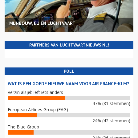
MIJNBOUW, EU EN LUCHTVAART
PARTNERS VAN LUCHTVAARTNIEUWS.NL!
POLL
WAT IS EEN GOEDE NIEUWE NAAM VOOR AIR FRANCE-KLM?
Verzin alsjeblieft iets anders
47% (81 stemmen)
European Airlines Group (EAG)
24% (42 stemmen)
The Blue Group
21% (36 stemmen)