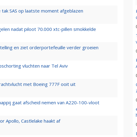
 tak SAS op laatste moment afgeblazen
elen nadat piloot 70.000 xtc-pillen smokkelde
elling en ziet orderportefeuille verder groeien
chorting vluchten naar Tel Aviv
vrachtvlucht met Boeing 777F ooit uit
happij gaat afscheid nemen van A220-100-vloot
 Apollo, Castlelake haakt af