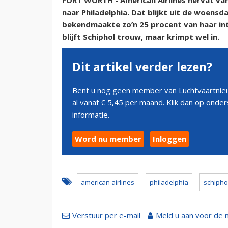
FORT WORTH - American Airlines hervat van
naar Philadelphia. Dat blijkt uit de woen
bekendmaakte zo’n 25 procent van haar in
blijft Schiphol trouw, maar krimpt wel in.
Dit artikel verder lezen?
Bent u nog geen member van Luchtvaartnieu
al vanaf € 5,45 per maand. Klik dan op ond
informatie.
Word nu member
Inloggen
american airlines
philadelphia
schipho
Verstuur per e-mail
Meld u aan voor de 