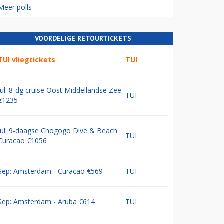
Meer polls
VOORDELIGE RETOURTICKETS
TUI vliegtickets
TUI
Jul: 8-dg cruise Oost Middellandse Zee
TUI
€1235
Jul: 9-daagse Chogogo Dive & Beach
TUI
Curacao €1056
Sep: Amsterdam - Curacao €569
TUI
Sep: Amsterdam - Aruba €614
TUI