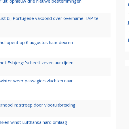
er uit: opnieuw drie nieuwe bestemmingen
rust bij Portugese vakbond over overname TAP te
hol opent op 6 augustus haar deuren
t Esbjerg: 'scheelt zeven uur rijden'
 winter weer passagiersvluchten naar
ernood in: streep door vlootuitbreiding
ukken winst Lufthansa hard omlaag