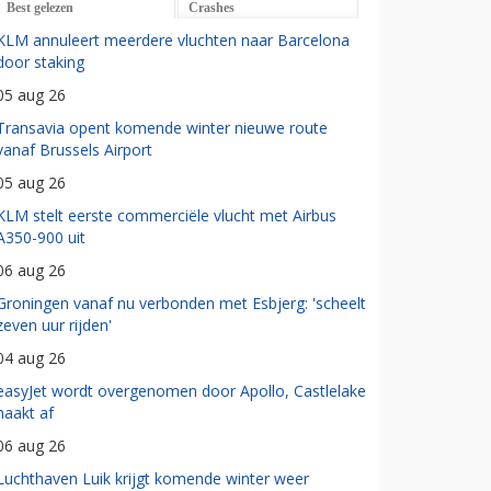
Best gelezen
Crashes
KLM annuleert meerdere vluchten naar Barcelona
door staking
05 aug 26
Transavia opent komende winter nieuwe route
vanaf Brussels Airport
05 aug 26
KLM stelt eerste commerciële vlucht met Airbus
A350-900 uit
06 aug 26
Groningen vanaf nu verbonden met Esbjerg: 'scheelt
zeven uur rijden'
04 aug 26
easyJet wordt overgenomen door Apollo, Castlelake
haakt af
06 aug 26
Luchthaven Luik krijgt komende winter weer