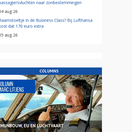
passagiersvluchten naar zonbestemmingen
04 aug 26
Raamstoeltje in de Business Class? Bij Lufthansa
kost dat 170 euro extra
05 aug 26
COLUMNS
MIJNBOUW, EU EN LUCHTVAART