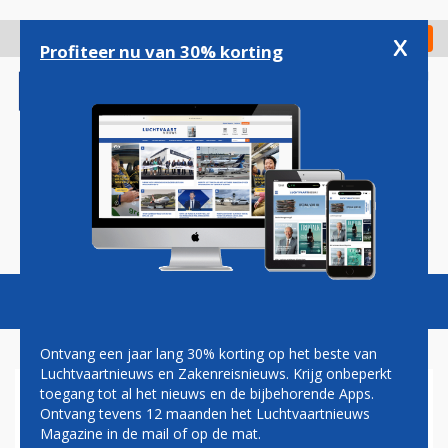
Overslaan
en
x
Digitaal Magazine
Registreer
Check in
naar
Profiteer nu van 30% korting
de
inhoud
gaan
Magazine
Podcasts
Vacatures
Toggl
naviga
Ontvang een jaar lang 30% korting op het beste van
Luchtvaartnieuws en Zakenreisnieuws. Krijg onbeperkt
toegang tot al het nieuws en de bijbehorende Apps.
ANA VOORZIET BOEING 787
Ontvang tevens 12 maanden het Luchtvaartnieuws
DREAMLINERS VAN NIEUW
Magazine in de mail of op de mat.