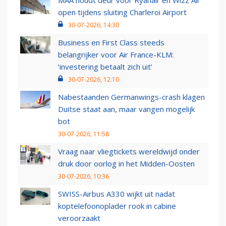
MAA houdt deur voor Ryanair en Wizz Air
open tijdens sluiting Charleroi Airport
30-07-2026, 14:30
Business en First Class steeds
belangrijker voor Air France-KLM:
‘investering betaalt zich uit’
30-07-2026, 12:10
Nabestaanden Germanwings-crash klagen
Duitse staat aan, maar vangen mogelijk
bot
30-07-2026, 11:58
Vraag naar vliegtickets wereldwijd onder
druk door oorlog in het Midden-Oosten
30-07-2026, 10:36
SWISS-Airbus A330 wijkt uit nadat
koptelefoonoplader rook in cabine
veroorzaakt