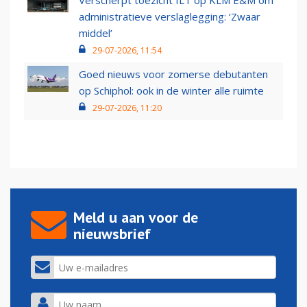
Verscherpt toezicht ILT op KLM E&M om
administratieve verslaglegging: ‘Zwaar
middel’
29-07-2026, 11:54
Goed nieuws voor zomerse debutanten
op Schiphol: ook in de winter alle ruimte
29-07-2026, 11:20
Meld u aan voor de
nieuwsbrief