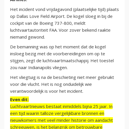
Het incident vond vrijdagavond (plaatselijke tijd) plaats
op Dallas Love Field Airport. De kogel sloeg in bij de
cockpit van de Boeing 737-800, meldt
luchtvaartautoriteit FAA. Voor zover bekend raakte
niemand gewond.
De bemanning was op het moment dat de kogel
insloeg bezig met de voorbereidingen om op te
stijgen, zegt de luchtvaartmaatschappij. Het toestel
zou naar Indianapolis vliegen.
Het vliegtuig is na de beschieting niet meer gebruikt
voor die vlucht. Het is nog onduidelijk wie
verantwoordelijk is voor het incident.
Even dit:
Luchtvaartnieuws bestaat inmiddels bijna 25 jaar. In
een tijd waarin talloze vergelijkbare bronnen en
nieuwkomers met veel minder historie om aandacht
schreeuwen, is het belangrijk om betrouwbare