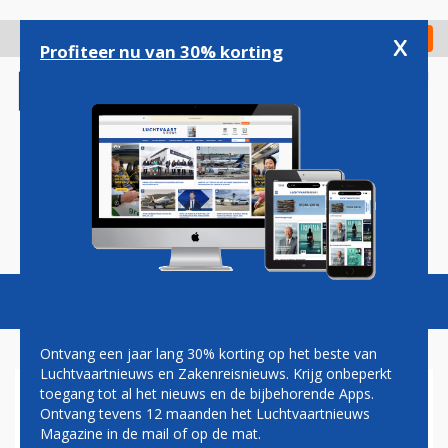
Overslaan
en
x
Digitaal Magazine
Registreer
Check in
naar
Profiteer nu van 30% korting
de
inhoud
gaan
Magazine
Podcasts
Vacatures
Toggl
naviga
Ontvang een jaar lang 30% korting op het beste van
Luchtvaartnieuws en Zakenreisnieuws. Krijg onbeperkt
toegang tot al het nieuws en de bijbehorende Apps.
BOEING 737 VAN
Ontvang tevens 12 maanden het Luchtvaartnieuws
SOUTHWEST IN TEXAS
Magazine in de mail of op de mat.