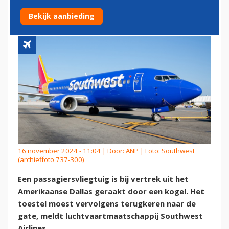
GERAAKT DOOR KOGEL
Bekijk aanbieding
16 november 2024 - 11:04 | Door:
ANP
| Foto: Southwest
(archieffoto 737-300)
Een passagiersvliegtuig is bij vertrek uit het
Amerikaanse Dallas geraakt door een kogel. Het
toestel moest vervolgens terugkeren naar de
gate, meldt luchtvaartmaatschappij Southwest
Airlines.