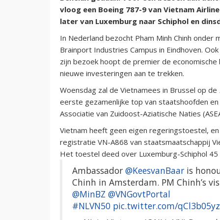
vloog een Boeing 787-9 van Vietnam Airlin
later van Luxemburg naar Schiphol en dinsd
In Nederland bezocht Pham Minh Chinh onder m
Brainport Industries Campus in Eindhoven. Ook
zijn bezoek hoopt de premier de economische 
nieuwe investeringen aan te trekken.
Woensdag zal de Vietnamees in Brussel op de
eerste gezamenlijke top van staatshoofden en
Associatie van Zuidoost-Aziatische Naties (ASE
Vietnam heeft geen eigen regeringstoestel, e
registratie VN-A868 van staatsmaatschappij Vie
Het toestel deed over Luxemburg-Schiphol 45 
Ambassador
@KeesvanBaar
is honou
Chinh in Amsterdam. PM Chinh’s visit
@MinBZ
@VNGovtPortal
#NLVN50
pic.twitter.com/qCl3b05y