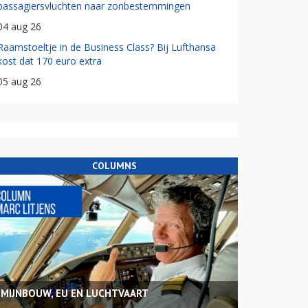
passagiersvluchten naar zonbestemmingen
04 aug 26
Raamstoeltje in de Business Class? Bij Lufthansa
kost dat 170 euro extra
05 aug 26
COLUMNS
MIJNBOUW, EU EN LUCHTVAART