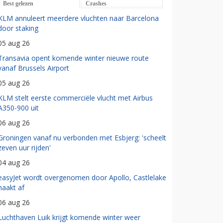
Best gelezen
Crashes
KLM annuleert meerdere vluchten naar Barcelona
door staking
05 aug 26
Transavia opent komende winter nieuwe route
vanaf Brussels Airport
05 aug 26
KLM stelt eerste commerciële vlucht met Airbus
A350-900 uit
06 aug 26
Groningen vanaf nu verbonden met Esbjerg: 'scheelt
zeven uur rijden'
04 aug 26
easyJet wordt overgenomen door Apollo, Castlelake
haakt af
06 aug 26
Luchthaven Luik krijgt komende winter weer