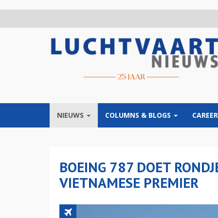
Overslaan
en
naar
de
inhoud
gaan
NIEUWS
COLUMNS & BLOGS
CAREER
BOEING 787 DOET RONDJ
VIETNAMESE PREMIER