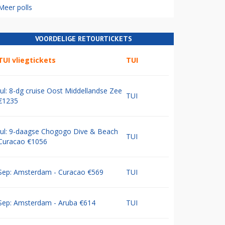
Meer polls
VOORDELIGE RETOURTICKETS
TUI vliegtickets
TUI
Jul: 8-dg cruise Oost Middellandse Zee
TUI
€1235
Jul: 9-daagse Chogogo Dive & Beach
TUI
Curacao €1056
Sep: Amsterdam - Curacao €569
TUI
Sep: Amsterdam - Aruba €614
TUI