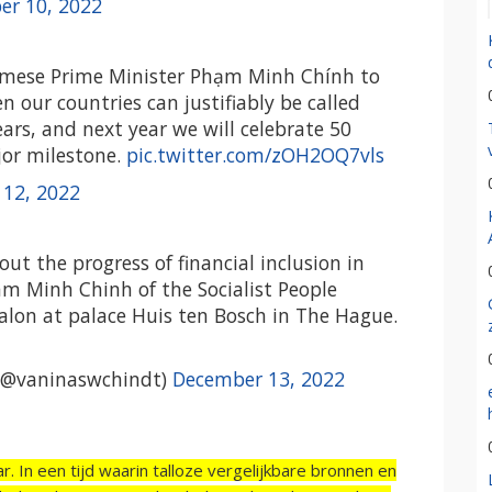
er 10, 2022
amese Prime Minister Phạm Minh Chính to
 our countries can justifiably be called
ears, and next year we will celebrate 50
jor milestone.
pic.twitter.com/zOH2OQ7vls
12, 2022
 the progress of financial inclusion in
m Minh Chinh of the Socialist People
alon at palace Huis ten Bosch in The Hague.
(@vaninaswchindt)
December 13, 2022
r. In een tijd waarin talloze vergelijkbare bronnen en