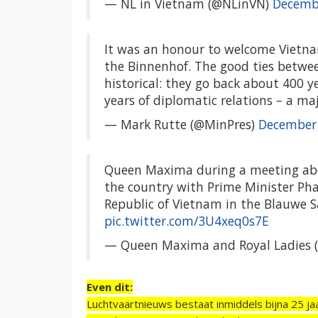
— NL in Vietnam (@NLinVN)
Decemb
It was an honour to welcome Vietn
the Binnenhof. The good ties between
historical: they go back about 400 y
years of diplomatic relations – a ma
— Mark Rutte (@MinPres)
December 
Queen Maxima during a meeting about
the country with Prime Minister Pha
Republic of Vietnam in the Blauwe S
pic.twitter.com/3U4xeq0s7E
— Queen Maxima and Royal Ladies 
Even dit:
Luchtvaartnieuws bestaat inmiddels bijna 25 jaa