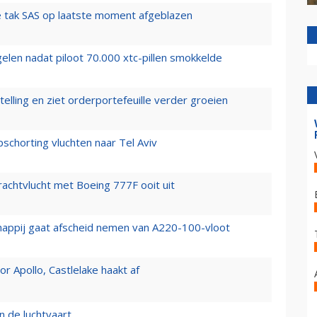
 tak SAS op laatste moment afgeblazen
elen nadat piloot 70.000 xtc-pillen smokkelde
elling en ziet orderportefeuille verder groeien
chorting vluchten naar Tel Aviv
vrachtvlucht met Boeing 777F ooit uit
happij gaat afscheid nemen van A220-100-vloot
 Apollo, Castlelake haakt af
n de luchtvaart