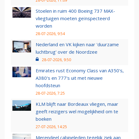
28-07-2026, 11:09
Stoelen in ruim 400 Boeing 737 MAX-
vliegtuigen moeten geïnspecteerd
worden
28-07-2026, 9:54
Nederland en VK kijken naar 'duurzame
luchtbrug' over de Noordzee
28-07-2026, 9:50
Emirates rust Economy Class van A350's,
A380's en 777's uit met nieuwe
hoofdsteun
28-07-2026, 7:25
KLM blijft naar Bordeaux vliegen, maar
geeft reizigers wel mogelijkheid om te
boeken
27-07-2026, 14:25
Merendeel cabineleden tegelijk ziek aan