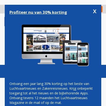
Overslaan
en
x
Digitaal Magazine
Registreer
Check in
naar
Profiteer nu van 30% korting
de
inhoud
gaan
Magazine
Podcasts
Vacatures
Toggl
naviga
Ontvang een jaar lang 30% korting op het beste van
Luchtvaartnieuws en Zakenreisnieuws. Krijg onbeperkt
toegang tot al het nieuws en de bijbehorende Apps.
CATHAY PACIFIC NA VIJF JAAR
Ontvang tevens 12 maanden het Luchtvaartnieuws
TERUG MET
Magazine in de mail of op de mat.