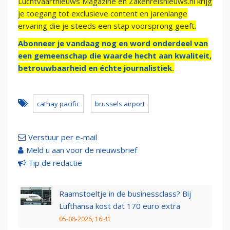
Luchtvaartnieuws Magazine en Zakenreisnieuws.nl krijg
je toegang tot exclusieve content en jarenlange
ervaring die je steeds een stap voorsprong geeft.
Abonneer je vandaag nog en word onderdeel van
een gemeenschap die waarde hecht aan kwaliteit,
betrouwbaarheid en échte journalistiek.
cathay pacific
brussels airport
Verstuur per e-mail
Meld u aan voor de nieuwsbrief
Tip de redactie
Raamstoeltje in de businessclass? Bij
Lufthansa kost dat 170 euro extra
05-08-2026, 16:41