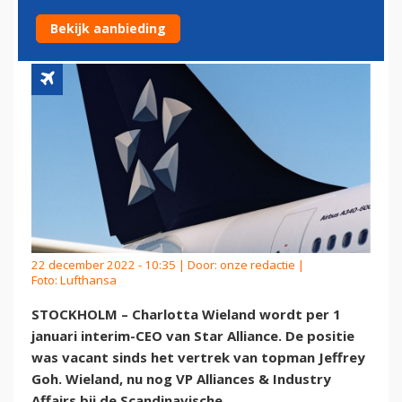
CEO VAN STAR ALLIANCE
Bekijk aanbieding
22 december 2022 - 10:35 | Door:
onze redactie
|
Foto: Lufthansa
STOCKHOLM – Charlotta Wieland wordt per 1
januari interim-CEO van Star Alliance. De positie
was vacant sinds het vertrek van topman Jeffrey
Goh. Wieland, nu nog VP Alliances & Industry
Affairs bij de Scandinavische