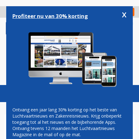
Overslaan
en
x
Digitaal Magazine
Registreer
Check in
naar
Profiteer nu van 30% korting
de
inhoud
gaan
Magazine
Podcasts
Vacatures
Toggl
naviga
Ontvang een jaar lang 30% korting op het beste van
Luchtvaartnieuws en Zakenreisnieuws. Krijg onbeperkt
toegang tot al het nieuws en de bijbehorende Apps.
CHARLOTTA WIELAND
Ontvang tevens 12 maanden het Luchtvaartnieuws
AANGESTELD ALS INTERIM-
Magazine in de mail of op de mat.