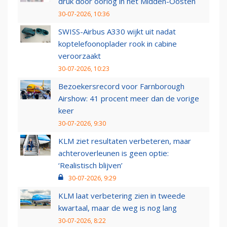
druk door oorlog in het Midden-Oosten
30-07-2026, 10:36
SWISS-Airbus A330 wijkt uit nadat
koptelefoonoplader rook in cabine
veroorzaakt
30-07-2026, 10:23
Bezoekersrecord voor Farnborough
Airshow: 41 procent meer dan de vorige
keer
30-07-2026, 9:30
KLM ziet resultaten verbeteren, maar
achteroverleunen is geen optie:
‘Realistisch blijven’
30-07-2026, 9:29
KLM laat verbetering zien in tweede
kwartaal, maar de weg is nog lang
30-07-2026, 8:22