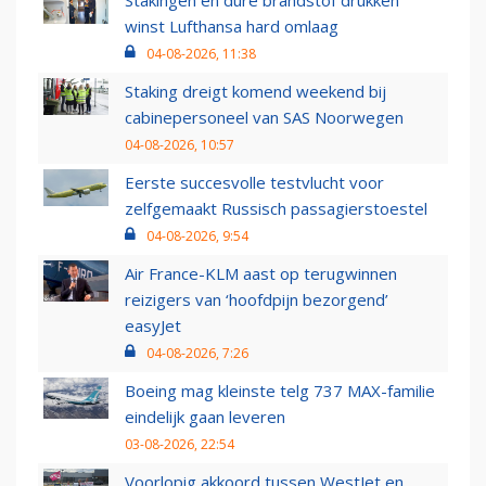
Stakingen en dure brandstof drukken
winst Lufthansa hard omlaag
04-08-2026, 11:38
Staking dreigt komend weekend bij
cabinepersoneel van SAS Noorwegen
04-08-2026, 10:57
Eerste succesvolle testvlucht voor
zelfgemaakt Russisch passagierstoestel
04-08-2026, 9:54
Air France-KLM aast op terugwinnen
reizigers van ‘hoofdpijn bezorgend’
easyJet
04-08-2026, 7:26
Boeing mag kleinste telg 737 MAX-familie
eindelijk gaan leveren
03-08-2026, 22:54
Voorlopig akkoord tussen WestJet en