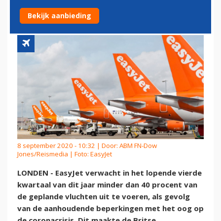
DOOR REISRESTRICTIES
Bekijk aanbieding
8 september 2020 - 10:32 | Door:
ABM FN-Dow
Jones/Reismedia
| Foto: EasyJet
LONDEN - EasyJet verwacht in het lopende vierde
kwartaal van dit jaar minder dan 40 procent van
de geplande vluchten uit te voeren, als gevolg
van de aanhoudende beperkingen met het oog op
de coronacrisis. Dit maakte de Britse