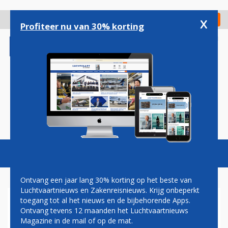
Overslaan
en
x
Digitaal Magazine
Registreer
Check in
naar
Profiteer nu van 30% korting
de
inhoud
gaan
Magazine
Podcasts
Vacatures
Toggl
naviga
Ontvang een jaar lang 30% korting op het beste van
Luchtvaartnieuws en Zakenreisnieuws. Krijg onbeperkt
toegang tot al het nieuws en de bijbehorende Apps.
EASYJET VERWACHT MINDER
Ontvang tevens 12 maanden het Luchtvaartnieuws
VLUCHTEN UIT TE VOEREN
Magazine in de mail of op de mat.