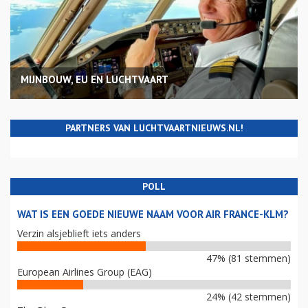
MIJNBOUW, EU EN LUCHTVAART
PARTNERS VAN LUCHTVAARTNIEUWS.NL!
POLL
WAT IS EEN GOEDE NIEUWE NAAM VOOR AIR FRANCE-KLM?
Verzin alsjeblieft iets anders
47% (81 stemmen)
European Airlines Group (EAG)
24% (42 stemmen)