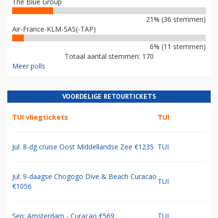
The Blue Group
21% (36 stemmen)
Air-France-KLM-SAS(-TAP)
6% (11 stemmen)
Totaal aantal stemmen: 170
Meer polls
VOORDELIGE RETOURTICKETS
TUI vliegtickets
TUI
Jul: 8-dg cruise Oost Middellandse Zee €1235
TUI
Jul: 9-daagse Chogogo Dive & Beach Curacao
TUI
€1056
Sep: Amsterdam - Curacao €569
TUI