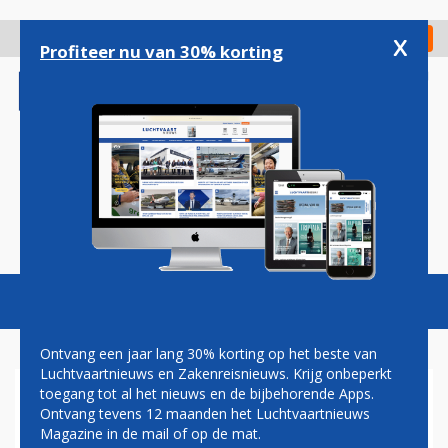
Overslaan
en
x
Digitaal Magazine
Registreer
Check in
naar
Profiteer nu van 30% korting
de
inhoud
gaan
Magazine
Podcasts
Vacatures
Toggl
naviga
Ontvang een jaar lang 30% korting op het beste van
Luchtvaartnieuws en Zakenreisnieuws. Krijg onbeperkt
toegang tot al het nieuws en de bijbehorende Apps.
EASYJET VLIEGT WEER, ZIJ
Ontvang tevens 12 maanden het Luchtvaartnieuws
HET NOG OP KLEINE SCHAAL
Magazine in de mail of op de mat.