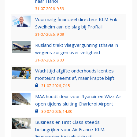
naar Hanoi
31-07-2026, 9:59
Voormalig financieel directeur KLM Erik
Swelheim aan de slag bij ProRail
31-07-2026, 9:09
Rusland trekt vliegvergunning Izhavia in
wegens zorgen over veiligheid
31-07-2026, 8:03
Wachttijd afgifte onderhoudslicenties
monteurs neemt af, maar krapte blijft
31-07-2026, 7:15
MAA houdt deur voor Ryanair en Wizz Air
open tijdens sluiting Charleroi Airport
30-07-2026, 14:30
Business en First Class steeds
belangrijker voor Air France-KLM:
‘investering betaalt zich uit’