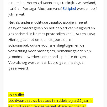
tussen het Verenigd Koninkrijk, Frankrijk, Zwitserland,
Italië en Portugal. Vluchten vanaf
Schiphol
worden op 1
juli hervat.
Net als andere luchtvaartmaatschappijen neemt
easyJet maatregelen op het gebied van veiligheid en
gezondheid, in lijn met protocollen van ICAO en EASA.
Hierbij gaat het om een uitgebreidere
schoonmaakroutine voor alle vliegtuigen en de
verplichting voor passagiers, bemanningsleden en
grondmedewerkers om mondkapjes te dragen.
Vooralsnog worden aan boord geen maaltijden
geserveerd.
Even dit:
Luchtvaartnieuws bestaat inmiddels bijna 25 jaar. In
een tijd waarin talloze vergelijkbare bronnen en