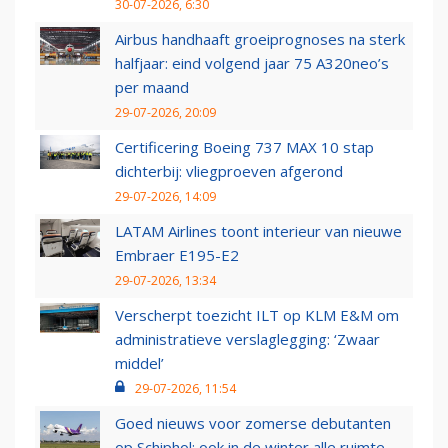
30-07-2026, 6:30
Airbus handhaaft groeiprognoses na sterk
halfjaar: eind volgend jaar 75 A320neo’s
per maand
29-07-2026, 20:09
Certificering Boeing 737 MAX 10 stap
dichterbij: vliegproeven afgerond
29-07-2026, 14:09
LATAM Airlines toont interieur van nieuwe
Embraer E195-E2
29-07-2026, 13:34
Verscherpt toezicht ILT op KLM E&M om
administratieve verslaglegging: ‘Zwaar
middel’
29-07-2026, 11:54
Goed nieuws voor zomerse debutanten
op Schiphol: ook in de winter alle ruimte