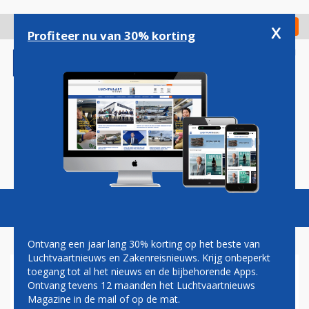
Overslaan
en
x
Digitaal Magazine
Registreer
Check in
naar
Profiteer nu van 30% korting
de
inhoud
gaan
Magazine
Podcasts
Vacatures
Toggl
naviga
Ontvang een jaar lang 30% korting op het beste van
Luchtvaartnieuws en Zakenreisnieuws. Krijg onbeperkt
toegang tot al het nieuws en de bijbehorende Apps.
ETIHAD AIRWAYS ZIET
Ontvang tevens 12 maanden het Luchtvaartnieuws
VERLIEZEN VERDER OPLOPEN
Magazine in de mail of op de mat.