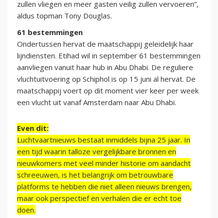
zullen vliegen en meer gasten veilig zullen vervoeren”,
aldus topman Tony Douglas.
61 bestemmingen
Ondertussen hervat de maatschappij geleidelijk haar
lijndiensten. Etihad wil in september 61 bestemmingen
aanvliegen vanuit haar hub in Abu Dhabi. De reguliere
vluchtuitvoering op Schiphol is op 15 juni al hervat. De
maatschappij voert op dit moment vier keer per week
een vlucht uit vanaf Amsterdam naar Abu Dhabi.
Even dit:
Luchtvaartnieuws bestaat inmiddels bijna 25 jaar. In
een tijd waarin talloze vergelijkbare bronnen en
nieuwkomers met veel minder historie om aandacht
schreeuwen, is het belangrijk om betrouwbare
platforms te hebben die niet alleen nieuws brengen,
maar ook perspectief en verhalen die er echt toe
doen.