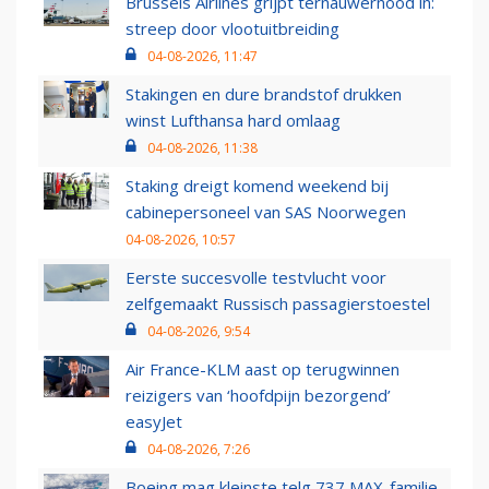
Brussels Airlines grijpt ternauwernood in:
streep door vlootuitbreiding
04-08-2026, 11:47
Stakingen en dure brandstof drukken
winst Lufthansa hard omlaag
04-08-2026, 11:38
Staking dreigt komend weekend bij
cabinepersoneel van SAS Noorwegen
04-08-2026, 10:57
Eerste succesvolle testvlucht voor
zelfgemaakt Russisch passagierstoestel
04-08-2026, 9:54
Air France-KLM aast op terugwinnen
reizigers van ‘hoofdpijn bezorgend’
easyJet
04-08-2026, 7:26
Boeing mag kleinste telg 737 MAX-familie