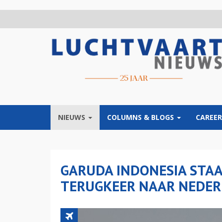
Overslaan
en
naar
de
inhoud
gaan
NIEUWS
COLUMNS & BLOGS
CAREER
GARUDA INDONESIA STAAT
TERUGKEER NAAR NEDE