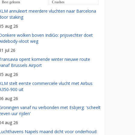
Best gelezen
Crashes
KLM annuleert meerdere vluchten naar Barcelona
door staking
05 aug 26
Donkere wolken boven IndiGo: prijsvechter doet
widebody-vloot weg
31 jul 26
Transavia opent komende winter nieuwe route
vanaf Brussels Airport
05 aug 26
KLM stelt eerste commerciële vlucht met Airbus
A350-900 uit
06 aug 26
Groningen vanaf nu verbonden met Esbjerg: 'scheelt
zeven uur rijden'
04 aug 26
Luchthavens Napels maand dicht voor onderhoud: