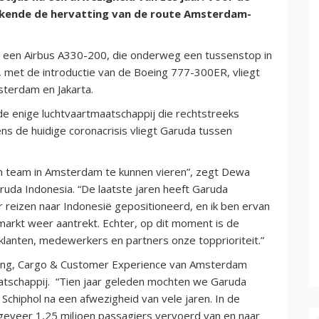
ekende de hervatting van de route Amsterdam-
t een Airbus A330-200, die onderweg een tussenstop in
 met de introductie van de Boeing 777-300ER, vliegt
sterdam en Jakarta.
e enige luchtvaartmaatschappij die rechtstreeks
ns de huidige coronacrisis vliegt Garuda tussen
jn team in Amsterdam te kunnen vieren”, zegt Dewa
uda Indonesia. “De laatste jaren heeft Garuda
r reizen naar Indonesië gepositioneerd, en ik ben ervan
 markt weer aantrekt. Echter, op dit moment is de
klanten, medewerkers en partners onze topprioriteit.”
ting, Cargo & Customer Experience van Amsterdam
maatschappij. “Tien jaar geleden mochten we Garuda
chiphol na een afwezigheid van vele jaren. In de
ngeveer 1,25 miljoen passagiers vervoerd van en naar