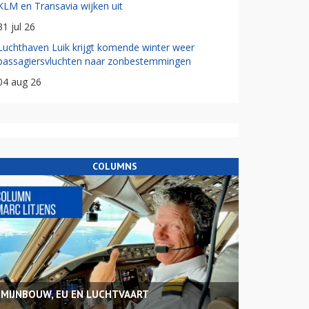
KLM en Transavia wijken uit
31 jul 26
Luchthaven Luik krijgt komende winter weer
passagiersvluchten naar zonbestemmingen
04 aug 26
COLUMNS
MIJNBOUW, EU EN LUCHTVAART