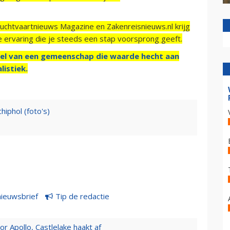
Luchtvaartnieuws Magazine en Zakenreisnieuws.nl krijg
e ervaring die je steeds een stap voorsprong geeft.
el van een gemeenschap die waarde hecht aan
listiek.
hiphol (foto's)
nieuwsbrief
Tip de redactie
 Apollo, Castlelake haakt af