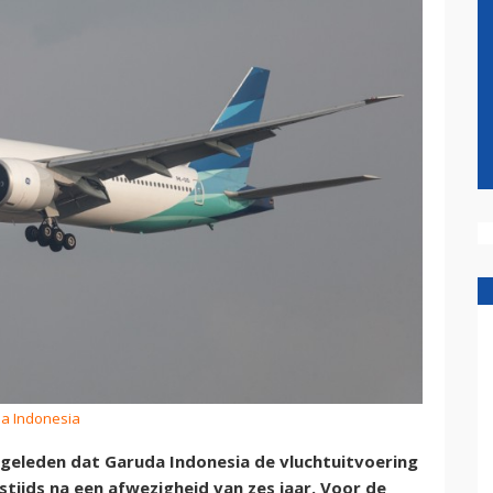
da Indonesia
r geleden dat Garuda Indonesia de vluchtuitvoering
tijds na een afwezigheid van zes jaar. Voor de