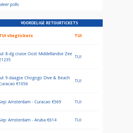
Meer polls
VOORDELIGE RETOURTICKETS
TUI vliegtickets
TUI
Jul: 8-dg cruise Oost Middellandse Zee
TUI
€1235
Jul: 9-daagse Chogogo Dive & Beach
TUI
Curacao €1056
Sep: Amsterdam - Curacao €569
TUI
Sep: Amsterdam - Aruba €614
TUI