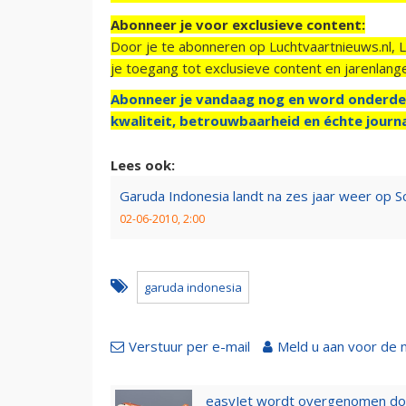
Abonneer je voor exclusieve content:
Door je te abonneren op Luchtvaartnieuws.nl, 
je toegang tot exclusieve content en jarenlang
Abonneer je vandaag nog en word onderde
kwaliteit, betrouwbaarheid en échte journa
Lees ook:
Garuda Indonesia landt na zes jaar weer op Sc
02-06-2010, 2:00
garuda indonesia
Verstuur per e-mail
Meld u aan voor de 
easyJet wordt overgenomen door