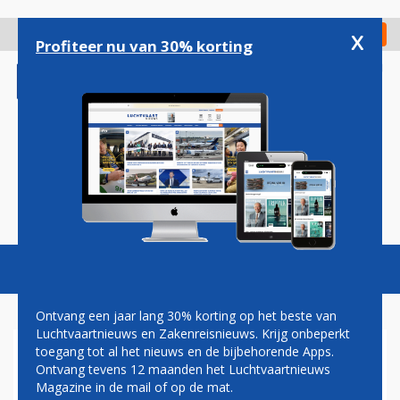
Overslaan
en
x
Digitaal Magazine
Registreer
Check in
naar
Profiteer nu van 30% korting
de
inhoud
gaan
Magazine
Podcasts
Vacatures
Toggl
naviga
Ontvang een jaar lang 30% korting op het beste van
Luchtvaartnieuws en Zakenreisnieuws. Krijg onbeperkt
toegang tot al het nieuws en de bijbehorende Apps.
GROOT-BRITTANNIË DOET
Ontvang tevens 12 maanden het Luchtvaartnieuws
AEROFLOT IN DE BAN ALS
Magazine in de mail of op de mat.