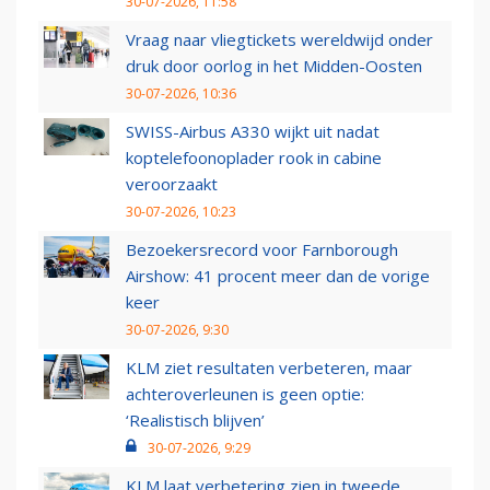
30-07-2026, 11:58
Vraag naar vliegtickets wereldwijd onder
druk door oorlog in het Midden-Oosten
30-07-2026, 10:36
SWISS-Airbus A330 wijkt uit nadat
koptelefoonoplader rook in cabine
veroorzaakt
30-07-2026, 10:23
Bezoekersrecord voor Farnborough
Airshow: 41 procent meer dan de vorige
keer
30-07-2026, 9:30
KLM ziet resultaten verbeteren, maar
achteroverleunen is geen optie:
‘Realistisch blijven’
30-07-2026, 9:29
KLM laat verbetering zien in tweede