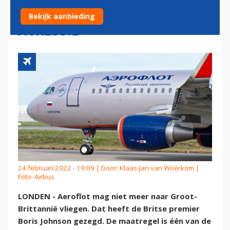
GEVOLG VAN RUSSISCHE
Bekijk aanbieding
AGRESSIE
24 februari 2022 - 19:09 | Door:
Klaas-Jan van Woerkom
|
Foto: Airbus
LONDEN - Aeroflot mag niet meer naar Groot-
Brittannië vliegen. Dat heeft de Britse premier
Boris Johnson gezegd. De maatregel is één van de