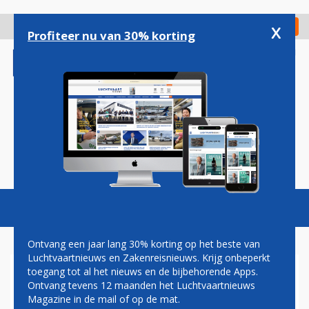
Overslaan
en
x
Digitaal Magazine
Registreer
Check in
naar
Profiteer nu van 30% korting
de
inhoud
gaan
Magazine
Podcasts
Vacatures
Toggl
naviga
Ontvang een jaar lang 30% korting op het beste van
Luchtvaartnieuws en Zakenreisnieuws. Krijg onbeperkt
toegang tot al het nieuws en de bijbehorende Apps.
ITA WINT BIEDINGSSTRIJD,
Ontvang tevens 12 maanden het Luchtvaartnieuws
MERKNAAM ALITALIA LEEFT
Magazine in de mail of op de mat.