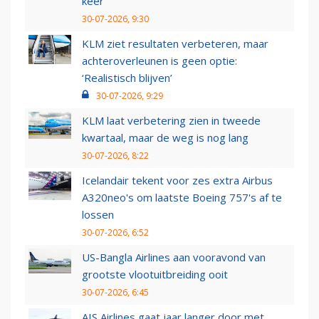
keer
30-07-2026, 9:30
KLM ziet resultaten verbeteren, maar
achteroverleunen is geen optie:
‘Realistisch blijven’
30-07-2026, 9:29
KLM laat verbetering zien in tweede
kwartaal, maar de weg is nog lang
30-07-2026, 8:22
Icelandair tekent voor zes extra Airbus
A320neo's om laatste Boeing 757's af te
lossen
30-07-2026, 6:52
US-Bangla Airlines aan vooravond van
grootste vlootuitbreiding ooit
30-07-2026, 6:45
AIS Airlines gaat jaar langer door met