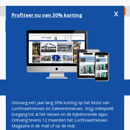
Overslaan
en
x
Digitaal Magazine
Registreer
Check in
naar
Profiteer nu van 30% korting
de
inhoud
gaan
Magazine
Podcasts
Vacatures
Toggl
naviga
Ontvang een jaar lang 30% korting op het beste van
Luchtvaartnieuws en Zakenreisnieuws. Krijg onbeperkt
toegang tot al het nieuws en de bijbehorende Apps.
JOON TIJDELIJK VOOR AIR
Ontvang tevens 12 maanden het Luchtvaartnieuws
FRANCE NAAR SINT
Magazine in de mail of op de mat.