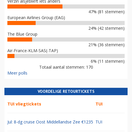
Verzin alsjeblieft iets anders
47% (81 stemmen)
European Airlines Group (EAG)
24% (42 stemmen)
The Blue Group
21% (36 stemmen)
Air-France-KLM-SAS(-TAP)
6% (11 stemmen)
Totaal aantal stemmen: 170
Meer polls
VOORDELIGE RETOURTICKETS
TUI vliegtickets
TUI
Jul: 8-dg cruise Oost Middellandse Zee €1235
TUI