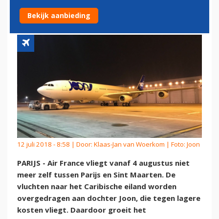
MAARTEN
Bekijk aanbieding
12 juli 2018 - 8:58 | Door:
Klaas-Jan van Woerkom
| Foto: Joon
PARIJS - Air France vliegt vanaf 4 augustus niet
meer zelf tussen Parijs en Sint Maarten. De
vluchten naar het Caribische eiland worden
overgedragen aan dochter Joon, die tegen lagere
kosten vliegt. Daardoor groeit het