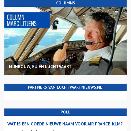
COLUMNS
MIJNBOUW, EU EN LUCHTVAART
PARTNERS VAN LUCHTVAARTNIEUWS.NL!
POLL
WAT IS EEN GOEDE NIEUWE NAAM VOOR AIR FRANCE-KLM?