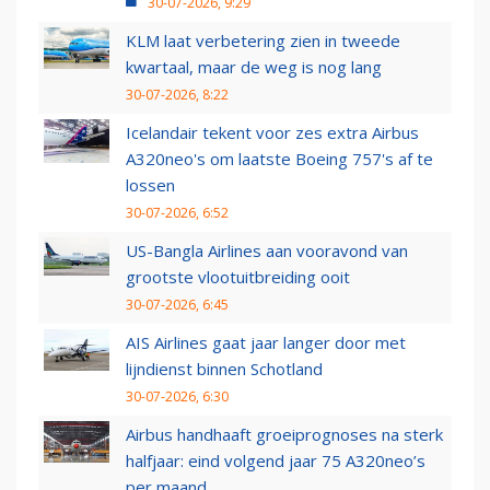
30-07-2026, 9:29
KLM laat verbetering zien in tweede
kwartaal, maar de weg is nog lang
30-07-2026, 8:22
Icelandair tekent voor zes extra Airbus
A320neo's om laatste Boeing 757's af te
lossen
30-07-2026, 6:52
US-Bangla Airlines aan vooravond van
grootste vlootuitbreiding ooit
30-07-2026, 6:45
AIS Airlines gaat jaar langer door met
lijndienst binnen Schotland
30-07-2026, 6:30
Airbus handhaaft groeiprognoses na sterk
halfjaar: eind volgend jaar 75 A320neo’s
per maand