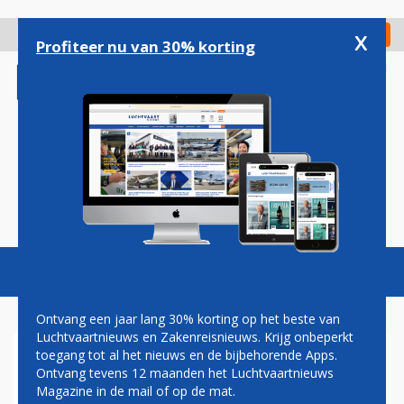
Overslaan
en
x
Digitaal Magazine
Registreer
Check in
naar
Profiteer nu van 30% korting
de
inhoud
gaan
Magazine
Podcasts
Vacatures
Toggl
naviga
Ontvang een jaar lang 30% korting op het beste van
Luchtvaartnieuws en Zakenreisnieuws. Krijg onbeperkt
toegang tot al het nieuws en de bijbehorende Apps.
KLM MENGT VANAF NU
Ontvang tevens 12 maanden het Luchtvaartnieuws
STANDAARD 0,5 PROCENT
Magazine in de mail of op de mat.