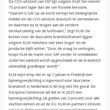
De CO2-uitstoot van SAF ligt volgens KLM ‘ten minste’
75 procent lager dan die van fossiele kerosine.
“Daarom is SAF op de korte termijn het belangrijkste
middel om de CO2-uitstoot drastisch te verminderen
en daarmee bij te dragen aan de verdere
verduurzaming van de luchtvaart,” zegt KLM. De
kosten voor de duurzame brandstofvariant liggen
volgens KLM ‘minstens vier keer hoger’ en de
productie blijft achter. “Door de vraag te verhogen,
hoopt KLM de markt voor SAF verder te ontwikkelen
zodat het aanbod wordt opgeschaald en de brandstof
uiteindelijk goedkoper wordt.”
KLM wijst erop dat er op 1 januari in Frankrijk een
bijmengverplichting is ingevoerd voor duurzame
brandstof; in Nederland is dit nog niet het geval. De
Europese Commissie wil dat er in 2025 een
bijmengverplichting zal gelden van 2 procent voor alle
vluchten binnen en uit de EU. KLM en partners streven
ernaar in 2030 wereldwijd op 10 procent bijmenging