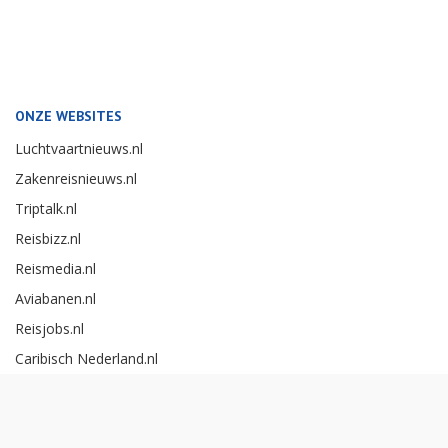
ONZE WEBSITES
Luchtvaartnieuws.nl
Zakenreisnieuws.nl
Triptalk.nl
Reisbizz.nl
Reismedia.nl
Aviabanen.nl
Reisjobs.nl
Caribisch Nederland.nl
Careerexperience.nl
Zakenreisawards.nl