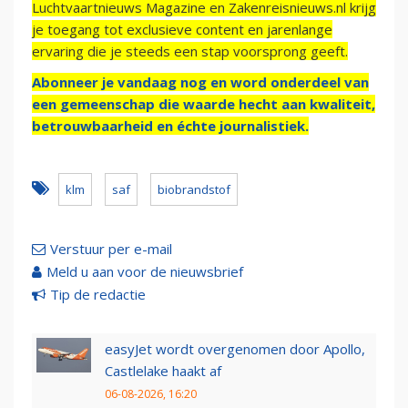
Luchtvaartnieuws Magazine en Zakenreisnieuws.nl krijg
je toegang tot exclusieve content en jarenlange
ervaring die je steeds een stap voorsprong geeft.
Abonneer je vandaag nog en word onderdeel van
een gemeenschap die waarde hecht aan kwaliteit,
betrouwbaarheid en échte journalistiek.
klm
saf
biobrandstof
Verstuur per e-mail
Meld u aan voor de nieuwsbrief
Tip de redactie
easyJet wordt overgenomen door Apollo,
Castlelake haakt af
06-08-2026, 16:20