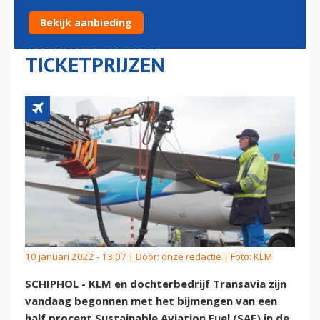
SAF BIJ EN VERHOOGT
Bekijk aanbieding
DAARVOOR DE
TICKETPRIJZEN
10 januari 2022 - 13:07 | Door:
onze redactie
| Foto: KLM
SCHIPHOL - KLM en dochterbedrijf Transavia zijn
vandaag begonnen met het bijmengen van een
half procent Sustainable Aviation Fuel (SAF) in de