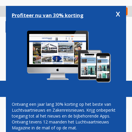
Overslaan
en
x
Digitaal Magazine
Registreer
Check in
naar
Profiteer nu van 30% korting
de
inhoud
gaan
Magazine
Podcasts
Vacatures
Toggl
naviga
Ontvang een jaar lang 30% korting op het beste van
Luchtvaartnieuws en Zakenreisnieuws. Krijg onbeperkt
toegang tot al het nieuws en de bijbehorende Apps.
KWARTAALVERLIES IAG
Ontvang tevens 12 maanden het Luchtvaartnieuws
LOOPT OP TOT BIJNA 1,8
Magazine in de mail of op de mat.