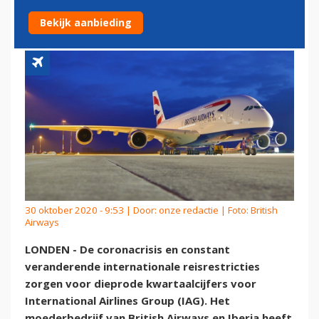
MILJARD EURO
Bekijk aanbieding
30 oktober 2020 - 9:53 | Door:
onze redactie
| Foto: British
Airways
LONDEN - De coronacrisis en constant
veranderende internationale reisrestricties
zorgen voor dieprode kwartaalcijfers voor
International Airlines Group (IAG). Het
moederbedrijf van British Airways en Iberia heeft