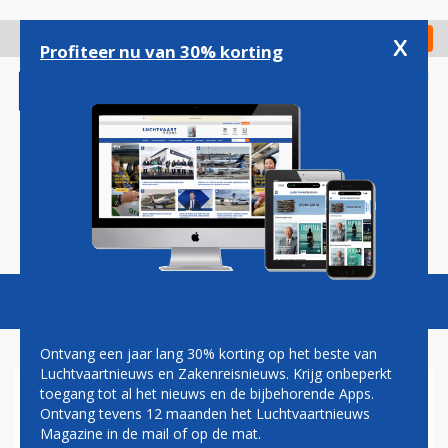
Overslaan
en
x
Digitaal Magazine
Registreer
Check in
naar
Profiteer nu van 30% korting
de
inhoud
gaan
Magazine
Podcasts
Vacatures
Toggl
naviga
Ontvang een jaar lang 30% korting op het beste van
Luchtvaartnieuws en Zakenreisnieuws. Krijg onbeperkt
toegang tot al het nieuws en de bijbehorende Apps.
LEKKENDE A330 VAN
Ontvang tevens 12 maanden het Luchtvaartnieuws
AEROFLOT WIJST OP
Magazine in de mail of op de mat.