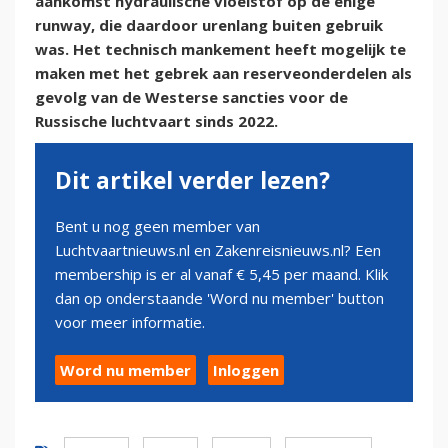
aankomst hydraulische vloeistof op de enige
runway, die daardoor urenlang buiten gebruik
was. Het technisch mankement heeft mogelijk te
maken met het gebrek aan reserveonderdelen als
gevolg van de Westerse sancties voor de
Russische luchtvaart sinds 2022.
Dit artikel verder lezen?
Bent u nog geen member van
Luchtvaartnieuws.nl en Zakenreisnieuws.nl? Een
membership is er al vanaf € 5,45 per maand. Klik
dan op onderstaande 'Word nu member' button
voor meer informatie.
Word nu member
Inloggen