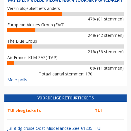
WAT IS EEN GOEDE NIEUWE NAAM VOOR AIR FRANCE-KLM?
Verzin alsjeblieft iets anders
47% (81 stemmen)
European Airlines Group (EAG)
24% (42 stemmen)
The Blue Group
21% (36 stemmen)
Air-France-KLM-SAS(-TAP)
6% (11 stemmen)
Totaal aantal stemmen: 170
Meer polls
VOORDELIGE RETOURTICKETS
TUI vliegtickets
TUI
Jul: 8-dg cruise Oost Middellandse Zee €1235
TUI