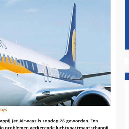
rways
ppij Jet Airways is zondag 26 geworden. Een
in problemen verkerende luchtvaartmaatschappij