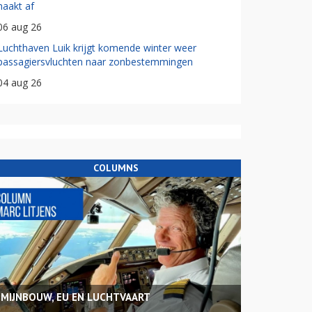
haakt af
06 aug 26
Luchthaven Luik krijgt komende winter weer
passagiersvluchten naar zonbestemmingen
04 aug 26
COLUMNS
MIJNBOUW, EU EN LUCHTVAART