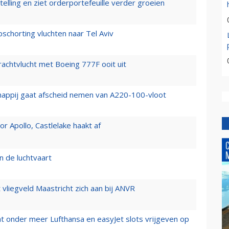
elling en ziet orderportefeuille verder groeien
chorting vluchten naar Tel Aviv
vrachtvlucht met Boeing 777F ooit uit
happij gaat afscheid nemen van A220-100-vloot
 Apollo, Castlelake haakt af
n de luchtvaart
t vliegveld Maastricht zich aan bij ANVR
t onder meer Lufthansa en easyJet slots vrijgeven op