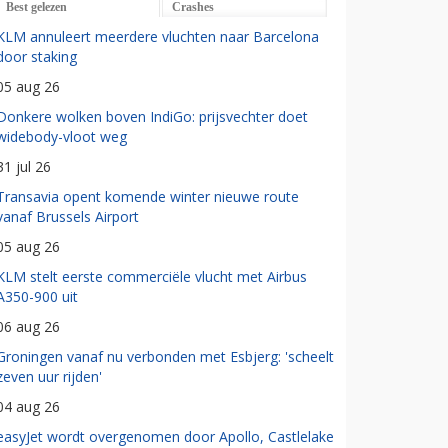
Best gelezen
Crashes
KLM annuleert meerdere vluchten naar Barcelona
door staking
05 aug 26
Donkere wolken boven IndiGo: prijsvechter doet
widebody-vloot weg
31 jul 26
Transavia opent komende winter nieuwe route
vanaf Brussels Airport
05 aug 26
KLM stelt eerste commerciële vlucht met Airbus
A350-900 uit
06 aug 26
Groningen vanaf nu verbonden met Esbjerg: 'scheelt
zeven uur rijden'
04 aug 26
easyJet wordt overgenomen door Apollo, Castlelake