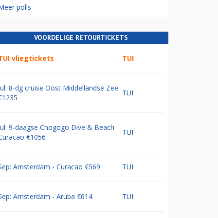
Meer polls
VOORDELIGE RETOURTICKETS
TUI vliegtickets
TUI
Jul: 8-dg cruise Oost Middellandse Zee
TUI
€1235
Jul: 9-daagse Chogogo Dive & Beach
TUI
Curacao €1056
Sep: Amsterdam - Curacao €569
TUI
Sep: Amsterdam - Aruba €614
TUI