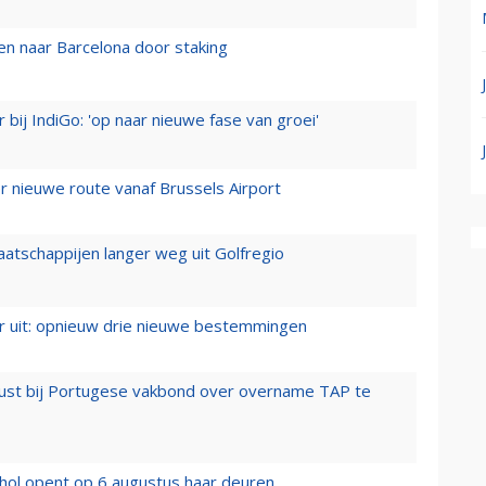
n naar Barcelona door staking
 bij IndiGo: 'op naar nieuwe fase van groei'
 nieuwe route vanaf Brussels Airport
aatschappijen langer weg uit Golfregio
er uit: opnieuw drie nieuwe bestemmingen
rust bij Portugese vakbond over overname TAP te
hol opent op 6 augustus haar deuren