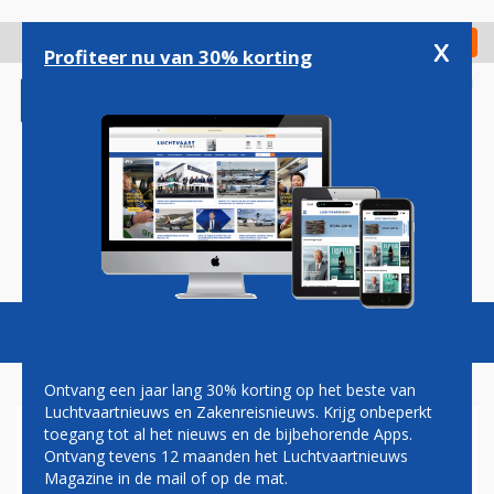
Overslaan
en
x
Digitaal Magazine
Registreer
Check in
naar
Profiteer nu van 30% korting
de
inhoud
gaan
Magazine
Podcasts
Vacatures
Toggl
naviga
Ontvang een jaar lang 30% korting op het beste van
Luchtvaartnieuws en Zakenreisnieuws. Krijg onbeperkt
toegang tot al het nieuws en de bijbehorende Apps.
MEDEWERKERS JET AIRWAYS
Ontvang tevens 12 maanden het Luchtvaartnieuws
KOMEN SAMEN OP
Magazine in de mail of op de mat.