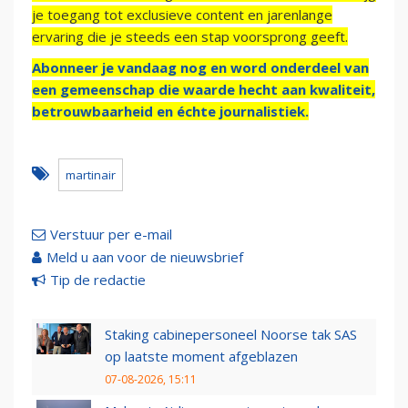
je toegang tot exclusieve content en jarenlange
ervaring die je steeds een stap voorsprong geeft.
Abonneer je vandaag nog en word onderdeel van
een gemeenschap die waarde hecht aan kwaliteit,
betrouwbaarheid en échte journalistiek.
martinair
Verstuur per e-mail
Meld u aan voor de nieuwsbrief
Tip de redactie
Staking cabinepersoneel Noorse tak SAS
op laatste moment afgeblazen
07-08-2026, 15:11