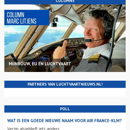
COLUMNS
MIJNBOUW, EU EN LUCHTVAART
PARTNERS VAN LUCHTVAARTNIEUWS.NL!
POLL
WAT IS EEN GOEDE NIEUWE NAAM VOOR AIR FRANCE-KLM?
Verzin alsjeblieft iets anders