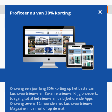
Overslaan
en
x
Digitaal Magazine
Registreer
Check in
naar
Profiteer nu van 30% korting
de
inhoud
gaan
Magazine
Podcasts
Vacatures
Toggl
naviga
Ontvang een jaar lang 30% korting op het beste van
Luchtvaartnieuws en Zakenreisnieuws. Krijg onbeperkt
toegang tot al het nieuws en de bijbehorende Apps.
MINISTER: ALSNOG
Ontvang tevens 12 maanden het Luchtvaartnieuws
ONDERZOEK NAAR
Magazine in de mail of op de mat.