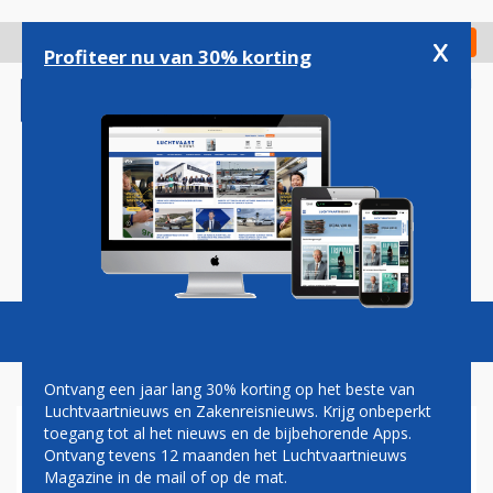
Overslaan
en
x
Digitaal Magazine
Registreer
Check in
naar
Profiteer nu van 30% korting
de
inhoud
gaan
Magazine
Podcasts
Vacatures
Toggl
naviga
Ontvang een jaar lang 30% korting op het beste van
Luchtvaartnieuws en Zakenreisnieuws. Krijg onbeperkt
toegang tot al het nieuws en de bijbehorende Apps.
'NEDERLANDSE PILOTEN
Ontvang tevens 12 maanden het Luchtvaartnieuws
NIET BETROKKEN BIJ
Magazine in de mail of op de mat.