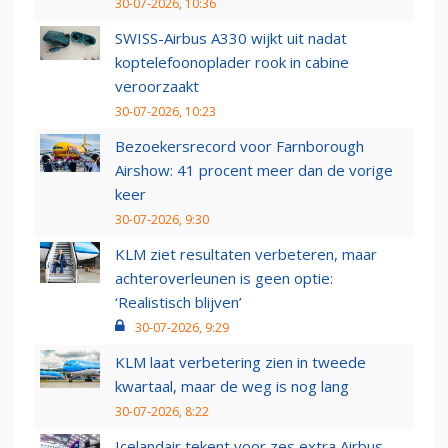
30-07-2026, 10:36
SWISS-Airbus A330 wijkt uit nadat
koptelefoonoplader rook in cabine
veroorzaakt
30-07-2026, 10:23
Bezoekersrecord voor Farnborough
Airshow: 41 procent meer dan de vorige
keer
30-07-2026, 9:30
KLM ziet resultaten verbeteren, maar
achteroverleunen is geen optie:
‘Realistisch blijven’
30-07-2026, 9:29
KLM laat verbetering zien in tweede
kwartaal, maar de weg is nog lang
30-07-2026, 8:22
Icelandair tekent voor zes extra Airbus