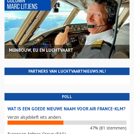
MIJNBOUW, EU EN LUCHTVAART
PARTNERS VAN LUCHTVAARTNIEUWS.NL!
POLL
WAT IS EEN GOEDE NIEUWE NAAM VOOR AIR FRANCE-KLM?
Verzin alsjeblieft iets anders
47% (81 stemmen)
European Airlines Group (EAG)