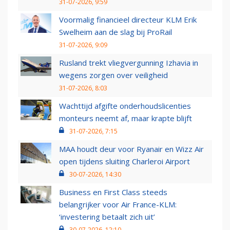
31-07-2026, 9:59
Voormalig financieel directeur KLM Erik
Swelheim aan de slag bij ProRail
31-07-2026, 9:09
Rusland trekt vliegvergunning Izhavia in
wegens zorgen over veiligheid
31-07-2026, 8:03
Wachttijd afgifte onderhoudslicenties
monteurs neemt af, maar krapte blijft
31-07-2026, 7:15
MAA houdt deur voor Ryanair en Wizz Air
open tijdens sluiting Charleroi Airport
30-07-2026, 14:30
Business en First Class steeds
belangrijker voor Air France-KLM:
‘investering betaalt zich uit’
30-07-2026, 12:10