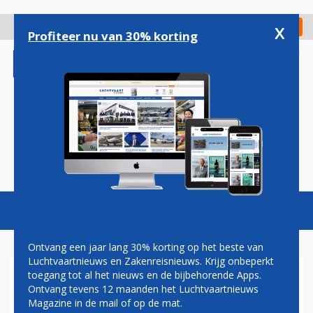
Overslaan
en
x
Digitaal Magazine
Registreer
Check in
naar
Profiteer nu van 30% korting
de
inhoud
gaan
Magazine
Podcasts
Vacatures
Toggl
naviga
Ontvang een jaar lang 30% korting op het beste van
Luchtvaartnieuws en Zakenreisnieuws. Krijg onbeperkt
toegang tot al het nieuws en de bijbehorende Apps.
OMAN AIR ZOEKT NIEUWE
Ontvang tevens 12 maanden het Luchtvaartnieuws
TOPMAN NA AFTREDEN PAUL
Magazine in de mail of op de mat.