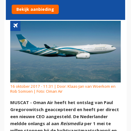
GREGOROWITSCH
Bekijk aanbieding
16 oktober 2017 - 11:31 | Door:
Klaas-Jan van Woerkom en
Rob Somsen
| Foto: Oman Air
MUSCAT - Oman Air heeft het ontslag van Paul
Gregorowitsch geaccepteerd en heeft per direct
een nieuwe CEO aangesteld. De Nederlander
meldde onlangs al aan
Reismedia
per 1 mei te
willen stoppen bij de luchtvaartmaatschappij en