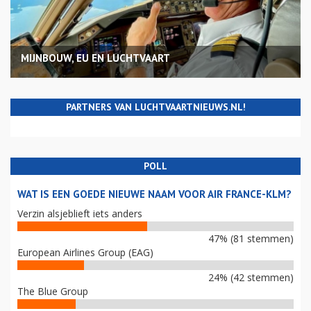
MIJNBOUW, EU EN LUCHTVAART
PARTNERS VAN LUCHTVAARTNIEUWS.NL!
POLL
WAT IS EEN GOEDE NIEUWE NAAM VOOR AIR FRANCE-KLM?
Verzin alsjeblieft iets anders
47% (81 stemmen)
European Airlines Group (EAG)
24% (42 stemmen)
The Blue Group