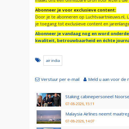
Abonneer je voor exclusieve content:
Door je te abonneren op Luchtvaartnieuws.nl, 
je toegang tot exclusieve content en jarenlang
Abonneer je vandaag nog en word onderde
kwaliteit, betrouwbaarheid en échte journa
air india
Verstuur per e-mail
Meld u aan voor de 
Staking cabinepersoneel Noorse
07-08-2026, 15:11
Malaysia Airlines neemt maatreg
07-08-2026, 14:07