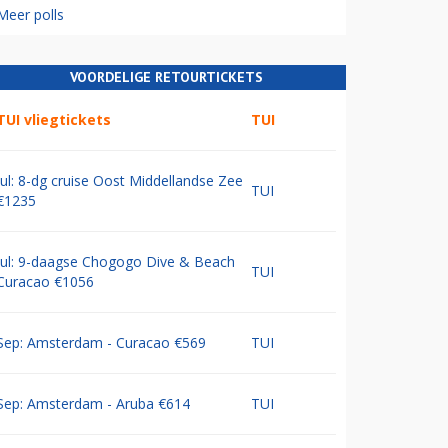
Meer polls
VOORDELIGE RETOURTICKETS
TUI vliegtickets
TUI
Jul: 8-dg cruise Oost Middellandse Zee
TUI
€1235
Jul: 9-daagse Chogogo Dive & Beach
TUI
Curacao €1056
Sep: Amsterdam - Curacao €569
TUI
Sep: Amsterdam - Aruba €614
TUI