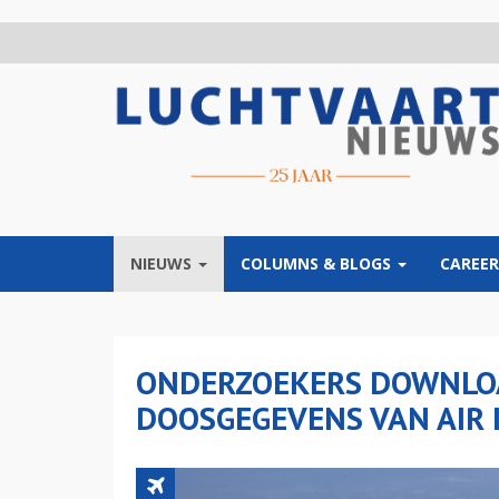
Overslaan
en
naar
de
inhoud
gaan
NIEUWS
COLUMNS & BLOGS
CAREER
ONDERZOEKERS DOWNLO
DOOSGEGEVENS VAN AIR 