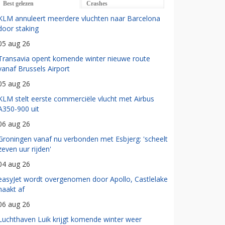
Best gelezen
Crashes
KLM annuleert meerdere vluchten naar Barcelona
door staking
05 aug 26
Transavia opent komende winter nieuwe route
vanaf Brussels Airport
05 aug 26
KLM stelt eerste commerciële vlucht met Airbus
A350-900 uit
06 aug 26
Groningen vanaf nu verbonden met Esbjerg: 'scheelt
zeven uur rijden'
04 aug 26
easyJet wordt overgenomen door Apollo, Castlelake
haakt af
06 aug 26
Luchthaven Luik krijgt komende winter weer