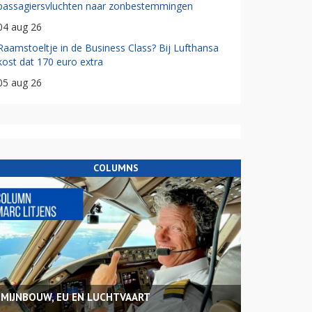
passagiersvluchten naar zonbestemmingen
04 aug 26
Raamstoeltje in de Business Class? Bij Lufthansa
kost dat 170 euro extra
05 aug 26
COLUMNS
MIJNBOUW, EU EN LUCHTVAART