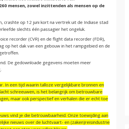
260 mensen, zowel inzittenden als mensen op de
crashte op 12 juni kort na vertrek uit de Indiase stad
leefde slechts één passagier het ongeluk.
oice recorder (CVR) en de flight data recorder (FDR),
ag op het dak van een gebouw in het rampgebied en de
getroffen.
ekend. De gedownloade gegevens moeten meer
.
r. In een tijd waarin talloze vergelijkbare bronnen en
acht schreeuwen, is het belangrijk om betrouwbare
ngen, maar ook perspectief en verhalen die er echt toe
ieuws vind je die betrouwbaarheid. Onze toewijding aan
ijke nieuws over de luchtvaart- en (zaken)reisindustrie
raag een stap voor willen blijven.