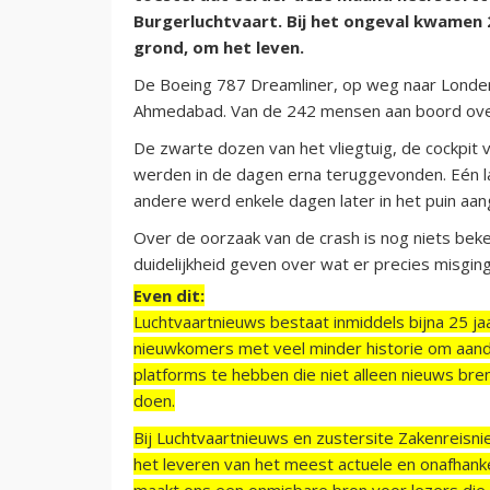
Burgerluchtvaart. Bij het ongeval kwamen 
grond, om het leven.
De Boeing 787 Dreamliner, op weg naar Londen, 
Ahmedabad. Van de 242 mensen aan boord over
De zwarte dozen van het vliegtuig, de cockpit v
werden in de dagen erna teruggevonden. Eén l
andere werd enkele dagen later in het puin aan
Over de oorzaak van de crash is nog niets b
duidelijkheid geven over wat er precies misging
Even dit:
Luchtvaartnieuws bestaat inmiddels bijna 25 jaa
nieuwkomers met veel minder historie om aand
platforms te hebben die niet alleen nieuws bre
doen.
Bij Luchtvaartnieuws en zustersite Zakenreisn
het leveren van het meest actuele en onafhankel
maakt ons een onmisbare bron voor lezers die g