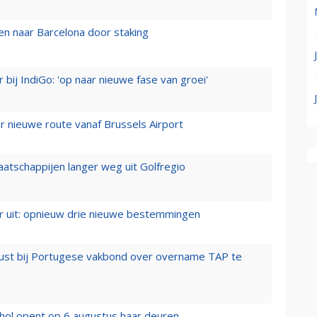
n naar Barcelona door staking
 bij IndiGo: 'op naar nieuwe fase van groei'
 nieuwe route vanaf Brussels Airport
aatschappijen langer weg uit Golfregio
er uit: opnieuw drie nieuwe bestemmingen
rust bij Portugese vakbond over overname TAP te
hol opent op 6 augustus haar deuren