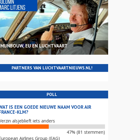
MIJNBOUW, EU EN LUCHTVAART
PARTNERS VAN LUCHTVAARTNIEUWS.NL!
POLL
WAT IS EEN GOEDE NIEUWE NAAM VOOR AIR
FRANCE-KLM?
Verzin alsjeblieft iets anders
47% (81 stemmen)
European Airlines Group (EAG)