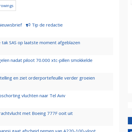
rowings
nieuwsbrief
Tip de redactie
 tak SAS op laatste moment afgeblazen
elen nadat piloot 70.000 xtc-pillen smokkelde
elling en ziet orderportefeuille verder groeien
chorting vluchten naar Tel Aviv
vrachtvlucht met Boeing 777F ooit uit
happij gaat afscheid nemen van A220-100-vloot