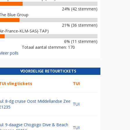
24% (42 stemmen)
The Blue Group
21% (36 stemmen)
Air-France-KLM-SAS(-TAP)
6% (11 stemmen)
Totaal aantal stemmen: 170
Meer polls
VOORDELIGE RETOURTICKETS
TUI vliegtickets
TUI
Jul: 8-dg cruise Oost Middellandse Zee
TUI
€1235
Jul: 9-daagse Chogogo Dive & Beach
TUI