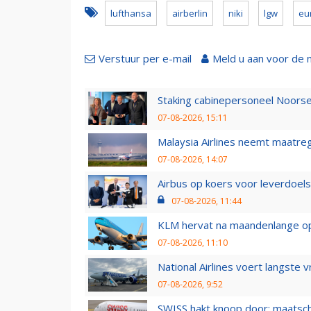
lufthansa
airberlin
niki
lgw
eu
Verstuur per e-mail
Meld u aan voor de 
Staking cabinepersoneel Noorse
07-08-2026, 15:11
Malaysia Airlines neemt maatreg
07-08-2026, 14:07
Airbus op koers voor leverdoelst
07-08-2026, 11:44
KLM hervat na maandenlange ops
07-08-2026, 11:10
National Airlines voert langste 
07-08-2026, 9:52
SWISS hakt knoop door: maatsc