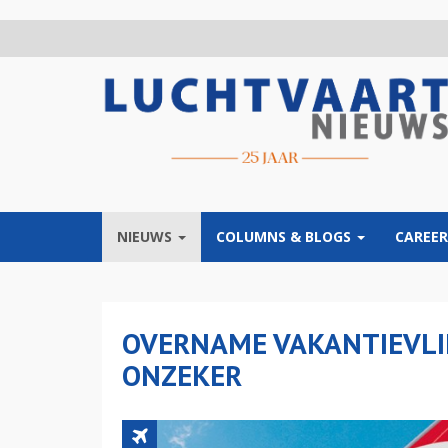
Overslaan
en
naar
de
inhoud
gaan
NIEUWS
COLUMNS & BLOGS
CAREER
OVERNAME VAKANTIEVLI
ONZEKER