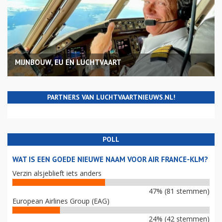
MIJNBOUW, EU EN LUCHTVAART
PARTNERS VAN LUCHTVAARTNIEUWS.NL!
POLL
WAT IS EEN GOEDE NIEUWE NAAM VOOR AIR FRANCE-KLM?
Verzin alsjeblieft iets anders
47% (81 stemmen)
European Airlines Group (EAG)
24% (42 stemmen)