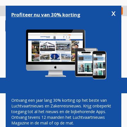
Overslaan
en
x
Digitaal Magazine
Registreer
Check in
naar
Profiteer nu van 30% korting
de
inhoud
gaan
Magazine
Podcasts
Vacatures
Toggl
naviga
Ontvang een jaar lang 30% korting op het beste van
Luchtvaartnieuws en Zakenreisnieuws. Krijg onbeperkt
toegang tot al het nieuws en de bijbehorende Apps.
'PILOTEN VLIEGEN NIET
Ontvang tevens 12 maanden het Luchtvaartnieuws
WAAR DAT NIET KAN'
Magazine in de mail of op de mat.