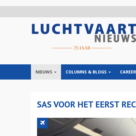
Overslaan
en
naar
de
inhoud
gaan
NIEUWS
COLUMNS & BLOGS
CAREER
SAS VOOR HET EERST RE