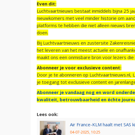
Even dit:
Luchtvaartnieuws bestaat inmiddels bijna 25 jaa
nieuwkomers met veel minder historie om aand
platforms te hebben die niet alleen nieuws bre
doen.
Bij Luchtvaartnieuws en zustersite Zakenreisn
het leveren van het meest actuele en onafhankel
maakt ons een onmisbare bron voor lezers die g
Abonneer je voor exclusieve content:
Door je te abonneren op Luchtvaartnieuws.nl, 
je toegang tot exclusieve content en jarenlang
Abonneer je vandaag nog en word onderde
kwaliteit, betrouwbaarheid en échte journa
Lees ook:
Air France-KLM haalt met SAS 
04-07-2025, 10:25