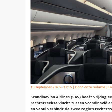
13 september 2025 - 17:15 | Door:
onze redactie
| Fo
Scandinavian Airlines (SAS) heeft vrijdag e
rechtstreekse vlucht tussen Scandinavië 
en Seoul verbindt de twee regio’s rechtstre