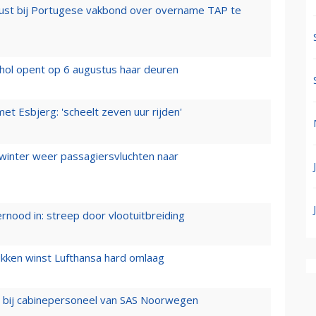
rust bij Portugese vakbond over overname TAP te
hol opent op 6 augustus haar deuren
t Esbjerg: 'scheelt zeven uur rijden'
 winter weer passagiersvluchten naar
ernood in: streep door vlootuitbreiding
ukken winst Lufthansa hard omlaag
 bij cabinepersoneel van SAS Noorwegen