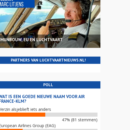
MIJNBOUW, EU EN LUCHTVAART
PARTNERS VAN LUCHTVAARTNIEUWS.NL!
POLL
WAT IS EEN GOEDE NIEUWE NAAM VOOR AIR
FRANCE-KLM?
Verzin alsjeblieft iets anders
47% (81 stemmen)
European Airlines Group (EAG)