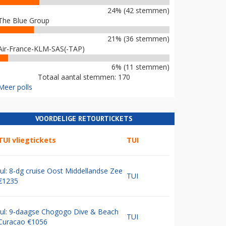
24% (42 stemmen)
The Blue Group
21% (36 stemmen)
Air-France-KLM-SAS(-TAP)
6% (11 stemmen)
Totaal aantal stemmen: 170
Meer polls
VOORDELIGE RETOURTICKETS
TUI vliegtickets
TUI
Jul: 8-dg cruise Oost Middellandse Zee
TUI
€1235
Jul: 9-daagse Chogogo Dive & Beach
TUI
Curacao €1056