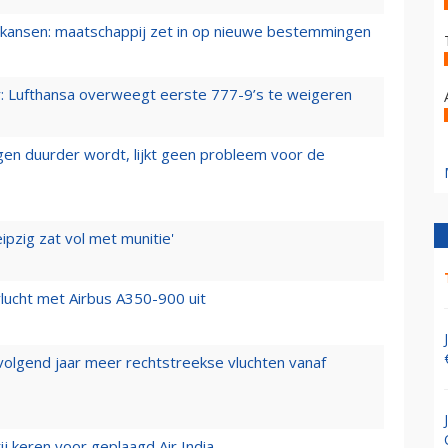
ansen: maatschappij zet in op nieuwe bestemmingen
er: Lufthansa overweegt eerste 777-9’s te weigeren
iegen duurder wordt, lijkt geen probleem voor de
ipzig zat vol met munitie'
lucht met Airbus A350-900 uit
 volgend jaar meer rechtstreekse vluchten vanaf
j keren voor geplaagd Air India