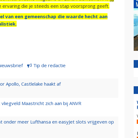
e ervaring die je steeds een stap voorsprong geeft.
el van een gemeenschap die waarde hecht aan
listiek.
nieuwsbrief
Tip de redactie
 Apollo, Castlelake haakt af
t vliegveld Maastricht zich aan bij ANVR
t onder meer Lufthansa en easyJet slots vrijgeven op