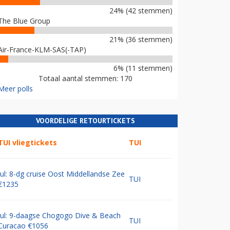
24% (42 stemmen)
The Blue Group
21% (36 stemmen)
Air-France-KLM-SAS(-TAP)
6% (11 stemmen)
Totaal aantal stemmen: 170
Meer polls
VOORDELIGE RETOURTICKETS
TUI vliegtickets
TUI
Jul: 8-dg cruise Oost Middellandse Zee
TUI
€1235
Jul: 9-daagse Chogogo Dive & Beach
TUI
Curacao €1056