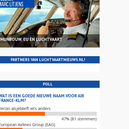
MIJNBOUW, EU EN LUCHTVAART
PARTNERS VAN LUCHTVAARTNIEUWS.NL!
POLL
WAT IS EEN GOEDE NIEUWE NAAM VOOR AIR
FRANCE-KLM?
Verzin alsjeblieft iets anders
47% (81 stemmen)
European Airlines Group (EAG)