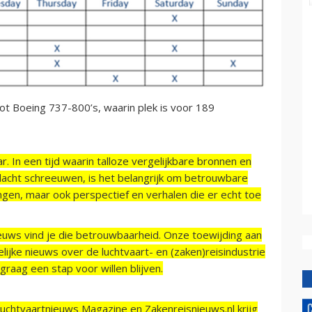
ot Boeing 737-800’s, waarin plek is voor 189
r. In een tijd waarin talloze vergelijkbare bronnen en
acht schreeuwen, is het belangrijk om betrouwbare
ngen, maar ook perspectief en verhalen die er echt toe
ieuws vind je die betrouwbaarheid. Onze toewijding aan
ijke nieuws over de luchtvaart- en (zaken)reisindustrie
raag een stap voor willen blijven.
Luchtvaartnieuws Magazine en Zakenreisnieuws.nl krijg