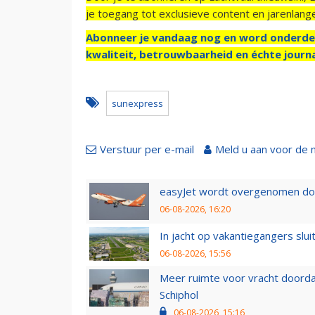
je toegang tot exclusieve content en jarenlang
Abonneer je vandaag nog en word onderde
kwaliteit, betrouwbaarheid en échte journa
sunexpress
Verstuur per e-mail
Meld u aan voor de 
easyJet wordt overgenomen door
06-08-2026, 16:20
In jacht op vakantiegangers slui
06-08-2026, 15:56
Meer ruimte voor vracht doorda
Schiphol
06-08-2026, 15:16