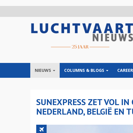
Overslaan
en
naar
de
inhoud
gaan
NIEUWS
COLUMNS & BLOGS
CAREER
SUNEXPRESS ZET VOL IN
NEDERLAND, BELGIË EN T