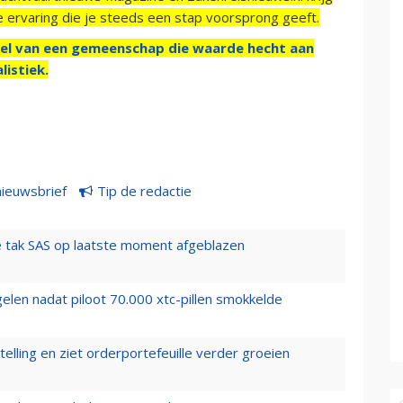
e ervaring die je steeds een stap voorsprong geeft.
el van een gemeenschap die waarde hecht aan
listiek.
nieuwsbrief
Tip de redactie
 tak SAS op laatste moment afgeblazen
elen nadat piloot 70.000 xtc-pillen smokkelde
elling en ziet orderportefeuille verder groeien