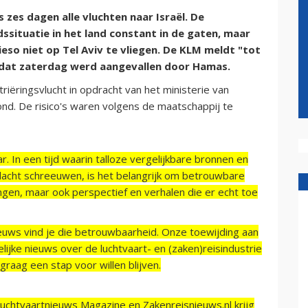
zes dagen alle vluchten naar Israël. De
ssituatie in het land constant in de gaten, maar
so niet op Tel Aviv te vliegen. De KLM meldt "tot
d, dat zaterdag werd aangevallen door Hamas.
ëringsvlucht in opdracht van het ministerie van
nd. De risico's waren volgens de maatschappij te
r. In een tijd waarin talloze vergelijkbare bronnen en
acht schreeuwen, is het belangrijk om betrouwbare
ngen, maar ook perspectief en verhalen die er echt toe
ieuws vind je die betrouwbaarheid. Onze toewijding aan
ijke nieuws over de luchtvaart- en (zaken)reisindustrie
raag een stap voor willen blijven.
Luchtvaartnieuws Magazine en Zakenreisnieuws.nl krijg