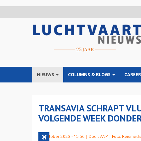
Overslaan
en
naar
de
inhoud
gaan
NIEUWS
COLUMNS & BLOGS
CAREER
TRANSAVIA SCHRAPT VLU
VOLGENDE WEEK DONDE
13 oktober 2023 - 15:56 | Door:
ANP
| Foto: Reismedi