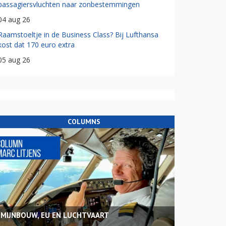
passagiersvluchten naar zonbestemmingen
04 aug 26
Raamstoeltje in de Business Class? Bij Lufthansa
kost dat 170 euro extra
05 aug 26
COLUMNS
MIJNBOUW, EU EN LUCHTVAART