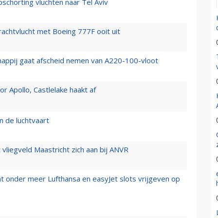
chorting vluchten naar Tel Aviv
vrachtvlucht met Boeing 777F ooit uit
happij gaat afscheid nemen van A220-100-vloot
 Apollo, Castlelake haakt af
n de luchtvaart
t vliegveld Maastricht zich aan bij ANVR
t onder meer Lufthansa en easyJet slots vrijgeven op