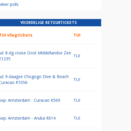
Meer polls
VOORDELIGE RETOURTICKETS
TUI vliegtickets
TUI
Jul: 8-dg cruise Oost Middellandse Zee
TUI
€1235
Jul: 9-daagse Chogogo Dive & Beach
TUI
Curacao €1056
Sep: Amsterdam - Curacao €569
TUI
Sep: Amsterdam - Aruba €614
TUI