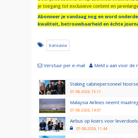
je toegang tot exclusieve content en jarenlang
Abonneer je vandaag nog en word onderde
kwaliteit, betrouwbaarheid en échte journa
transavia
Verstuur per e-mail
Meld u aan voor de 
Staking cabinepersoneel Noorse
07-08-2026, 15:11
Malaysia Airlines neemt maatreg
07-08-2026, 14:07
Airbus op koers voor leverdoelst
07-08-2026, 11:44