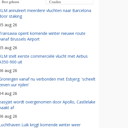
Best gelezen
Crashes
KLM annuleert meerdere vluchten naar Barcelona
door staking
05 aug 26
Transavia opent komende winter nieuwe route
vanaf Brussels Airport
05 aug 26
KLM stelt eerste commerciële vlucht met Airbus
A350-900 uit
06 aug 26
Groningen vanaf nu verbonden met Esbjerg: 'scheelt
zeven uur rijden'
04 aug 26
easyJet wordt overgenomen door Apollo, Castlelake
haakt af
06 aug 26
Luchthaven Luik krijgt komende winter weer