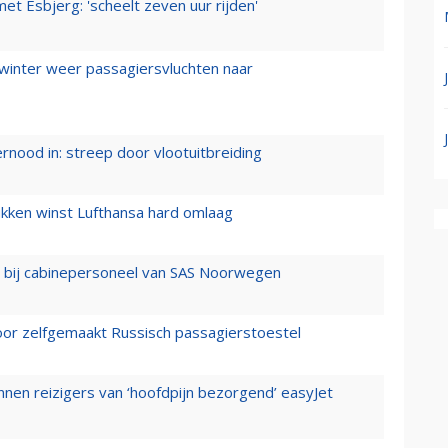
t Esbjerg: 'scheelt zeven uur rijden'
 winter weer passagiersvluchten naar
ernood in: streep door vlootuitbreiding
ukken winst Lufthansa hard omlaag
 bij cabinepersoneel van SAS Noorwegen
voor zelfgemaakt Russisch passagierstoestel
nen reizigers van ‘hoofdpijn bezorgend’ easyJet