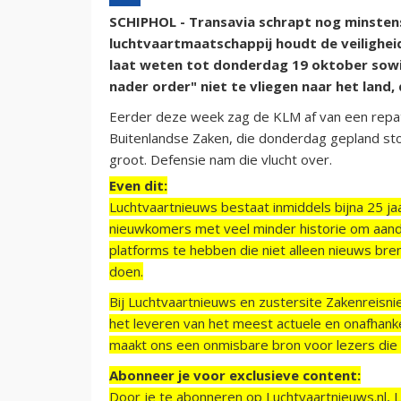
SCHIPHOL - Transavia schrapt nog minstens 
luchtvaartmaatschappij houdt de veiligheid
laat weten tot donderdag 19 oktober sowie
nader order" niet te vliegen naar het lan
Eerder deze week zag de KLM af van een repatri
Buitenlandse Zaken, die donderdag gepland sto
groot. Defensie nam die vlucht over.
Even dit:
Luchtvaartnieuws bestaat inmiddels bijna 25 jaa
nieuwkomers met veel minder historie om aand
platforms te hebben die niet alleen nieuws bre
doen.
Bij Luchtvaartnieuws en zustersite Zakenreisn
het leveren van het meest actuele en onafhankel
maakt ons een onmisbare bron voor lezers die g
Abonneer je voor exclusieve content:
Door je te abonneren op Luchtvaartnieuws.nl, 