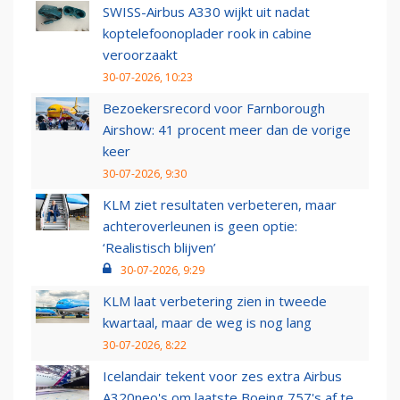
SWISS-Airbus A330 wijkt uit nadat
koptelefoonoplader rook in cabine
veroorzaakt
30-07-2026, 10:23
Bezoekersrecord voor Farnborough
Airshow: 41 procent meer dan de vorige
keer
30-07-2026, 9:30
KLM ziet resultaten verbeteren, maar
achteroverleunen is geen optie:
‘Realistisch blijven’
30-07-2026, 9:29
KLM laat verbetering zien in tweede
kwartaal, maar de weg is nog lang
30-07-2026, 8:22
Icelandair tekent voor zes extra Airbus
A320neo's om laatste Boeing 757's af te