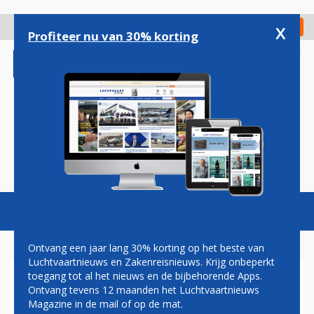
Overslaan
en
x
Digitaal Magazine
Registreer
Check in
naar
Profiteer nu van 30% korting
de
inhoud
gaan
Magazine
Podcasts
Vacatures
Toggl
naviga
Ontvang een jaar lang 30% korting op het beste van
Luchtvaartnieuws en Zakenreisnieuws. Krijg onbeperkt
toegang tot al het nieuws en de bijbehorende Apps.
TRANSAVIA VLIEGT VANAF
Ontvang tevens 12 maanden het Luchtvaartnieuws
ZOMERSEIZOEN NAAR
Magazine in de mail of op de mat.