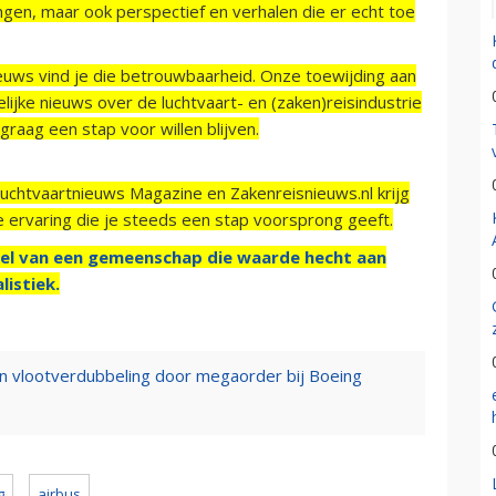
ngen, maar ook perspectief en verhalen die er echt toe
ieuws vind je die betrouwbaarheid. Onze toewijding aan
ijke nieuws over de luchtvaart- en (zaken)reisindustrie
raag een stap voor willen blijven.
Luchtvaartnieuws Magazine en Zakenreisnieuws.nl krijg
e ervaring die je steeds een stap voorsprong geeft.
el van een gemeenschap die waarde hecht aan
listiek.
 in vlootverdubbeling door megaorder bij Boeing
g
airbus