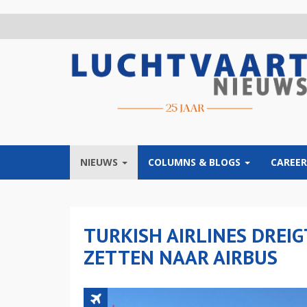
Overslaan
en
naar
de
inhoud
gaan
NIEUWS
COLUMNS & BLOGS
CAREER
TURKISH AIRLINES DREI
ZETTEN NAAR AIRBUS