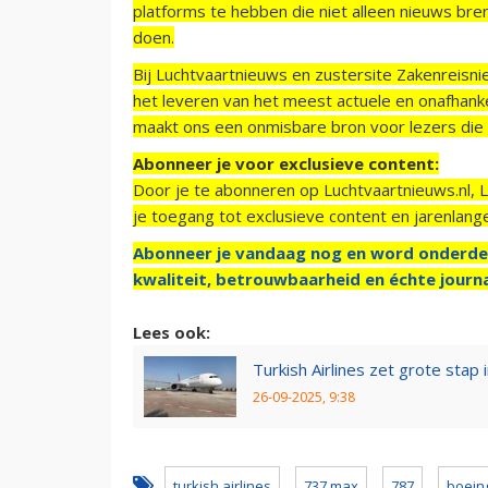
platforms te hebben die niet alleen nieuws bre
doen.
Bij Luchtvaartnieuws en zustersite Zakenreisn
het leveren van het meest actuele en onafhankel
maakt ons een onmisbare bron voor lezers die g
Abonneer je voor exclusieve content:
Door je te abonneren op Luchtvaartnieuws.nl, 
je toegang tot exclusieve content en jarenlang
Abonneer je vandaag nog en word onderde
kwaliteit, betrouwbaarheid en échte journa
Lees ook:
Turkish Airlines zet grote stap
26-09-2025, 9:38
turkish airlines
737 max
787
boein