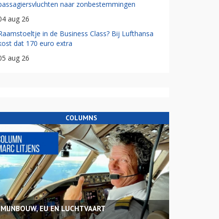
passagiersvluchten naar zonbestemmingen
04 aug 26
Raamstoeltje in de Business Class? Bij Lufthansa
kost dat 170 euro extra
05 aug 26
COLUMNS
MIJNBOUW, EU EN LUCHTVAART