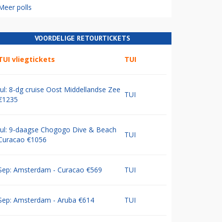
Meer polls
VOORDELIGE RETOURTICKETS
TUI vliegtickets
TUI
Jul: 8-dg cruise Oost Middellandse Zee
TUI
€1235
Jul: 9-daagse Chogogo Dive & Beach
TUI
Curacao €1056
Sep: Amsterdam - Curacao €569
TUI
Sep: Amsterdam - Aruba €614
TUI