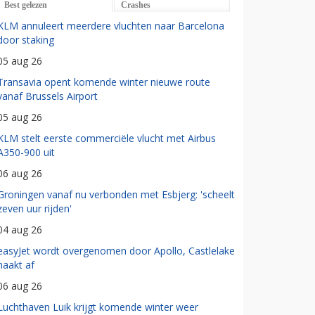
Best gelezen
Crashes
KLM annuleert meerdere vluchten naar Barcelona
door staking
05 aug 26
Transavia opent komende winter nieuwe route
vanaf Brussels Airport
05 aug 26
KLM stelt eerste commerciële vlucht met Airbus
A350-900 uit
06 aug 26
Groningen vanaf nu verbonden met Esbjerg: 'scheelt
zeven uur rijden'
04 aug 26
easyJet wordt overgenomen door Apollo, Castlelake
haakt af
06 aug 26
Luchthaven Luik krijgt komende winter weer