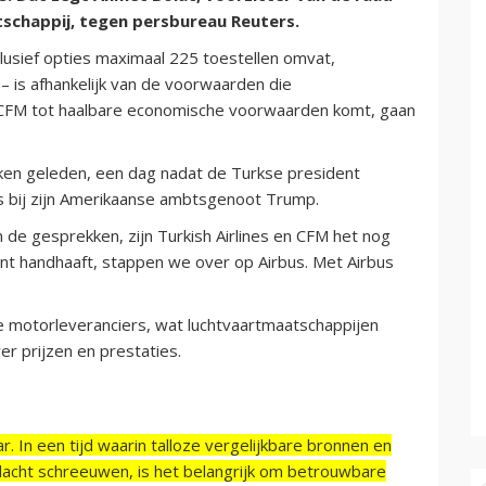
schappij, tegen persbureau Reuters.
usief opties maximaal 225 toestellen omvat,
 is afhankelijk van de voorwaarden die
s CFM tot haalbare economische voorwaarden komt, gaan
eken geleden, een dag nadat de Turkse president
s bij zijn Amerikaanse ambtsgenoot Trump.
 de gesprekken, zijn Turkish Airlines en CFM het nog
unt handhaaft, stappen we over op Airbus. Met Airbus
e motorleveranciers, wat luchtvaartmaatschappijen
ver prijzen en prestaties.
r. In een tijd waarin talloze vergelijkbare bronnen en
acht schreeuwen, is het belangrijk om betrouwbare