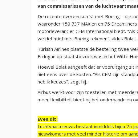
van commissarissen van de luchtvaartmaat
De recente overeenkomst met Boeing – die incl
waaronder 150 737 MAX’en en 75 Dreamliners –
motorleverancier CFM International biedt. "Al
we defintief met Boeing tekenen", aldus Bolat.
Turkish Airlines plaatste de bestelling twee w
Erdogan op staatsbezoek was in het Witte Hui
Hoewel Bolat aangeeft dat er vooruitgang zit in
niet eens over de kosten. “Als CFM zijn standp
heb ik keuzes”, zegt hij.
Airbus werkt voor zijn toestellen met meerder
meer flexibiliteit biedt bij het onderhandelen o
Even dit:
Luchtvaartnieuws bestaat inmiddels bijna 25 jaa
nieuwkomers met veel minder historie om aand