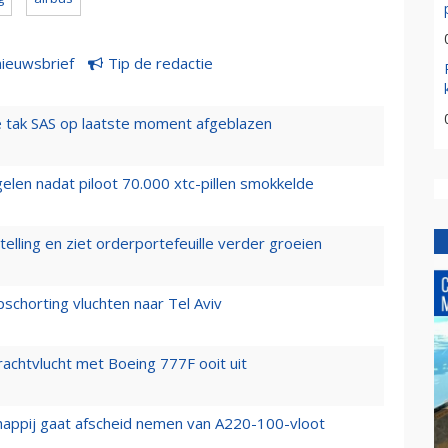
nieuwsbrief
Tip de redactie
 tak SAS op laatste moment afgeblazen
elen nadat piloot 70.000 xtc-pillen smokkelde
elling en ziet orderportefeuille verder groeien
chorting vluchten naar Tel Aviv
vrachtvlucht met Boeing 777F ooit uit
happij gaat afscheid nemen van A220-100-vloot