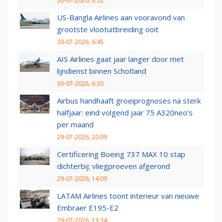
30-07-2026, 6:52
US-Bangla Airlines aan vooravond van
grootste vlootuitbreiding ooit
30-07-2026, 6:45
AIS Airlines gaat jaar langer door met
lijndienst binnen Schotland
30-07-2026, 6:30
Airbus handhaaft groeiprognoses na sterk
halfjaar: eind volgend jaar 75 A320neo’s
per maand
29-07-2026, 20:09
Certificering Boeing 737 MAX 10 stap
dichterbij: vliegproeven afgerond
29-07-2026, 14:09
LATAM Airlines toont interieur van nieuwe
Embraer E195-E2
29-07-2026, 13:34