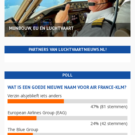
MIJNBOUW, EU EN LUCHTVAART
PARTNERS VAN LUCHTVAARTNIEUWS.NL!
POLL
WAT IS EEN GOEDE NIEUWE NAAM VOOR AIR FRANCE-KLM?
Verzin alsjeblieft iets anders
47% (81 stemmen)
European Airlines Group (EAG)
24% (42 stemmen)
The Blue Group