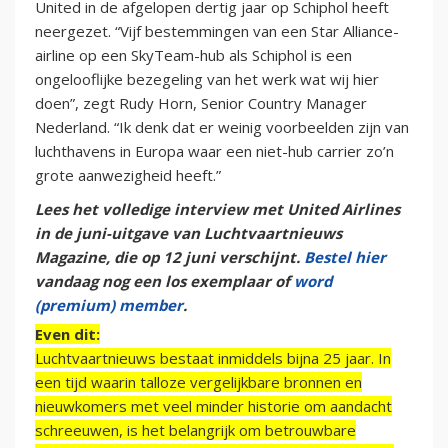
United in de afgelopen dertig jaar op Schiphol heeft
neergezet. “Vijf bestemmingen van een Star Alliance-
airline op een SkyTeam-hub als Schiphol is een
ongelooflijke bezegeling van het werk wat wij hier
doen”, zegt Rudy Horn, Senior Country Manager
Nederland. “Ik denk dat er weinig voorbeelden zijn van
luchthavens in Europa waar een niet-hub carrier zo’n
grote aanwezigheid heeft.”
Lees het volledige interview met United Airlines
in de juni-uitgave van Luchtvaartnieuws
Magazine, die op 12 juni verschijnt.
Bestel hier
vandaag nog een los exemplaar of
word
(premium) member
.
Even dit:
Luchtvaartnieuws bestaat inmiddels bijna 25 jaar. In
een tijd waarin talloze vergelijkbare bronnen en
nieuwkomers met veel minder historie om aandacht
schreeuwen, is het belangrijk om betrouwbare