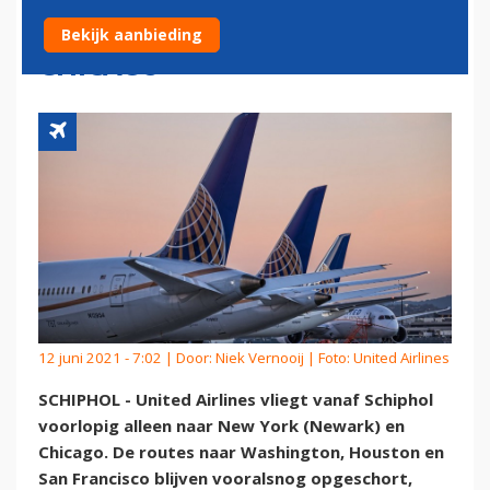
ALLEEN NAAR NEWARK EN
Bekijk aanbieding
CHICAGO
12 juni 2021 - 7:02 | Door:
Niek Vernooij
| Foto: United Airlines
SCHIPHOL - United Airlines vliegt vanaf Schiphol
voorlopig alleen naar New York (Newark) en
Chicago. De routes naar Washington, Houston en
San Francisco blijven vooralsnog opgeschort,