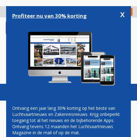
Overslaan
en
x
Digitaal Magazine
Registreer
Check in
naar
Profiteer nu van 30% korting
de
inhoud
gaan
Magazine
Podcasts
Vacatures
Toggl
naviga
Ontvang een jaar lang 30% korting op het beste van
Luchtvaartnieuws en Zakenreisnieuws. Krijg onbeperkt
toegang tot al het nieuws en de bijbehorende Apps.
UNITED AIRLINES VANAF
Ontvang tevens 12 maanden het Luchtvaartnieuws
SCHIPHOL VOORLOPIG
Magazine in de mail of op de mat.