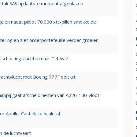
 tak SAS op laatste moment afgeblazen
elen nadat piloot 70.000 xtc-pillen smokkelde
elling en ziet orderportefeuille verder groeien
chorting vluchten naar Tel Aviv
vrachtvlucht met Boeing 777F ooit uit
happij gaat afscheid nemen van A220-100-vloot
 Apollo, Castlelake haakt af
n de luchtvaart