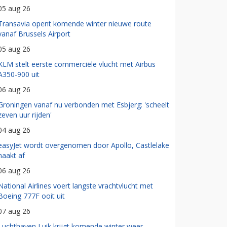
05 aug 26
Transavia opent komende winter nieuwe route
vanaf Brussels Airport
05 aug 26
KLM stelt eerste commerciële vlucht met Airbus
A350-900 uit
06 aug 26
Groningen vanaf nu verbonden met Esbjerg: 'scheelt
zeven uur rijden'
04 aug 26
easyJet wordt overgenomen door Apollo, Castlelake
haakt af
06 aug 26
National Airlines voert langste vrachtvlucht met
Boeing 777F ooit uit
07 aug 26
Luchthaven Luik krijgt komende winter weer