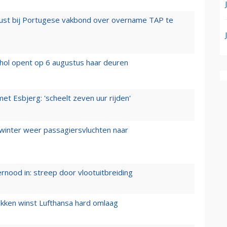
rust bij Portugese vakbond over overname TAP te
hol opent op 6 augustus haar deuren
t Esbjerg: 'scheelt zeven uur rijden'
 winter weer passagiersvluchten naar
ernood in: streep door vlootuitbreiding
ukken winst Lufthansa hard omlaag