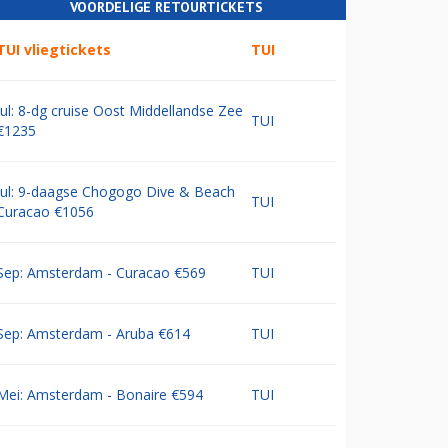
VOORDELIGE RETOURTICKETS
TUI vliegtickets
TUI
Jul: 8-dg cruise Oost Middellandse Zee
TUI
€1235
Jul: 9-daagse Chogogo Dive & Beach
TUI
Curacao €1056
Sep: Amsterdam - Curacao €569
TUI
Sep: Amsterdam - Aruba €614
TUI
Mei: Amsterdam - Bonaire €594
TUI