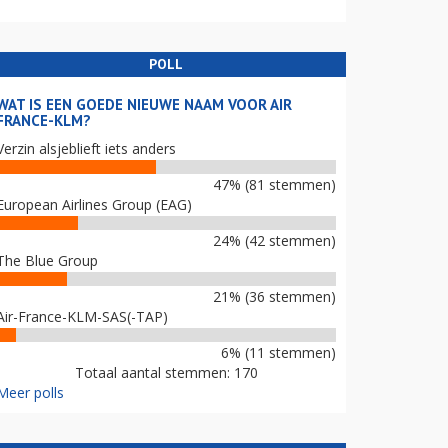
POLL
WAT IS EEN GOEDE NIEUWE NAAM VOOR AIR
FRANCE-KLM?
Verzin alsjeblieft iets anders
47% (81 stemmen)
European Airlines Group (EAG)
24% (42 stemmen)
The Blue Group
21% (36 stemmen)
Air-France-KLM-SAS(-TAP)
6% (11 stemmen)
Totaal aantal stemmen: 170
Meer polls