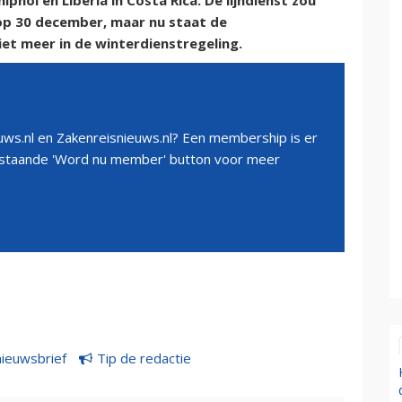
phol en Liberia in Costa Rica. De lijndienst zou
op 30 december, maar nu staat de
t meer in de winterdienstregeling.
ws.nl en Zakenreisnieuws.nl? Een membership is er
erstaande 'Word nu member' button voor meer
nieuwsbrief
Tip de redactie