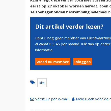
KLM vliegt deze winter toch niet tussen Schi
eerst op 27 oktober worden hervat, toen 
seizoensgebonden bestemming helemaal nie
Dit artikel verder lezen?
Bent u nog geen member van Luchtvaartnieu
al vanaf € 5,45 per maand. Klik dan op ond
informatie.
Word nu member
Inloggen
klm
Verstuur per e-mail
Meld u aan voor de 