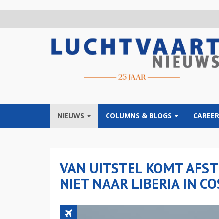
Overslaan
en
naar
de
inhoud
gaan
NIEUWS
COLUMNS & BLOGS
CAREER
VAN UITSTEL KOMT AFST
NIET NAAR LIBERIA IN CO