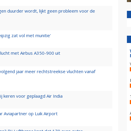
iegen duurder wordt, lijkt geen probleem voor de
ipzig zat vol met munitie'
lucht met Airbus A350-900 uit
 volgend jaar meer rechtstreekse vluchten vanaf
j keren voor geplaagd Air India
r Aviapartner op Luik Airport
ss? Bij Lufthansa kost dat 170 euro extra