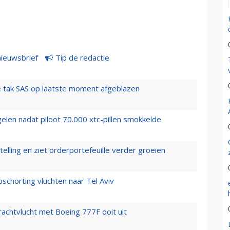
nieuwsbrief
Tip de redactie
 tak SAS op laatste moment afgeblazen
elen nadat piloot 70.000 xtc-pillen smokkelde
elling en ziet orderportefeuille verder groeien
chorting vluchten naar Tel Aviv
vrachtvlucht met Boeing 777F ooit uit