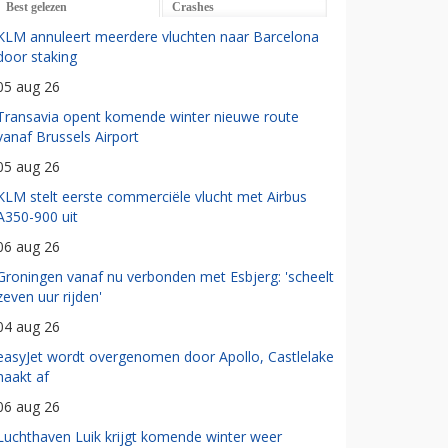
Best gelezen
Crashes
KLM annuleert meerdere vluchten naar Barcelona
door staking
05 aug 26
Transavia opent komende winter nieuwe route
vanaf Brussels Airport
05 aug 26
KLM stelt eerste commerciële vlucht met Airbus
A350-900 uit
06 aug 26
Groningen vanaf nu verbonden met Esbjerg: 'scheelt
zeven uur rijden'
04 aug 26
easyJet wordt overgenomen door Apollo, Castlelake
haakt af
06 aug 26
Luchthaven Luik krijgt komende winter weer