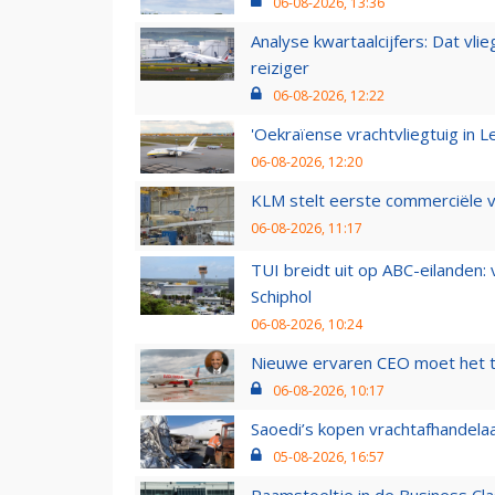
06-08-2026, 13:36
Analyse kwartaalcijfers: Dat vl
reiziger
06-08-2026, 12:22
'Oekraïense vrachtvliegtuig in Le
06-08-2026, 12:20
KLM stelt eerste commerciële v
06-08-2026, 11:17
TUI breidt uit op ABC-eilanden:
Schiphol
06-08-2026, 10:24
Nieuwe ervaren CEO moet het ti
06-08-2026, 10:17
Saoedi’s kopen vrachtafhandelaa
05-08-2026, 16:57
Raamstoeltje in de Business Cla