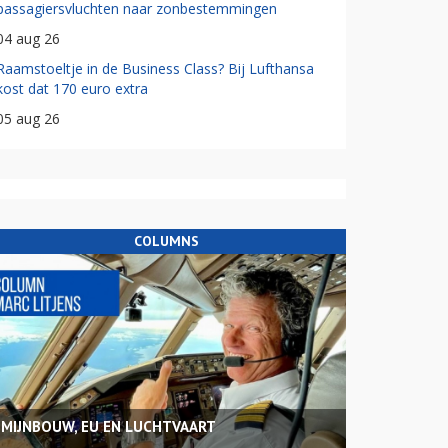
passagiersvluchten naar zonbestemmingen
04 aug 26
Raamstoeltje in de Business Class? Bij Lufthansa
kost dat 170 euro extra
05 aug 26
COLUMNS
MIJNBOUW, EU EN LUCHTVAART