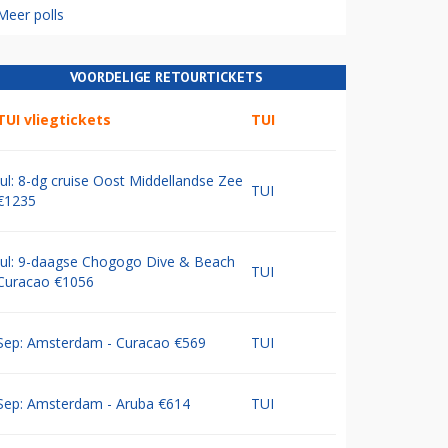
Meer polls
VOORDELIGE RETOURTICKETS
TUI vliegtickets
TUI
Jul: 8-dg cruise Oost Middellandse Zee
TUI
€1235
Jul: 9-daagse Chogogo Dive & Beach
TUI
Curacao €1056
Sep: Amsterdam - Curacao €569
TUI
Sep: Amsterdam - Aruba €614
TUI