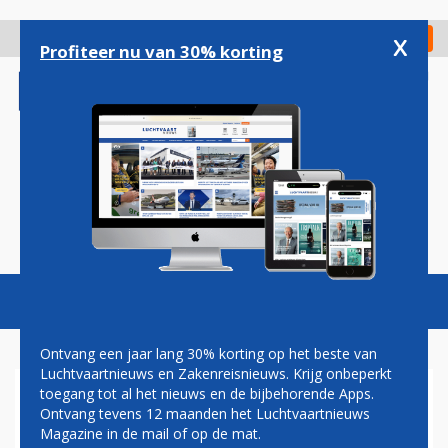
Overslaan
en
x
Digitaal Magazine
Registreer
Check in
naar
Profiteer nu van 30% korting
de
inhoud
gaan
Magazine
Podcasts
Vacatures
Toggl
naviga
Ontvang een jaar lang 30% korting op het beste van
Luchtvaartnieuws en Zakenreisnieuws. Krijg onbeperkt
toegang tot al het nieuws en de bijbehorende Apps.
VIRGIN EXPRESS MAAKT
Ontvang tevens 12 maanden het Luchtvaartnieuws
VERLIES IN EERSTE
Magazine in de mail of op de mat.