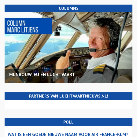
COLUMNS
MIJNBOUW, EU EN LUCHTVAART
PARTNERS VAN LUCHTVAARTNIEUWS.NL!
POLL
WAT IS EEN GOEDE NIEUWE NAAM VOOR AIR FRANCE-KLM?