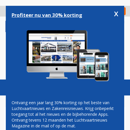
Overslaan
en
x
Digitaal Magazine
Registreer
Check in
naar
Profiteer nu van 30% korting
de
inhoud
gaan
Magazine
Podcasts
Vacatures
Toggl
naviga
Ontvang een jaar lang 30% korting op het beste van
Luchtvaartnieuws en Zakenreisnieuws. Krijg onbeperkt
toegang tot al het nieuws en de bijbehorende Apps.
WIZZ AIR GROEIT VERDER OP
Ontvang tevens 12 maanden het Luchtvaartnieuws
EINDHOVEN AIRPORT MET
Magazine in de mail of op de mat.