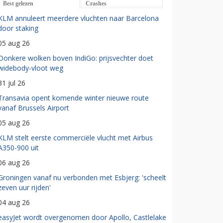
Best gelezen
Crashes
KLM annuleert meerdere vluchten naar Barcelona
door staking
05 aug 26
Donkere wolken boven IndiGo: prijsvechter doet
widebody-vloot weg
31 jul 26
Transavia opent komende winter nieuwe route
vanaf Brussels Airport
05 aug 26
KLM stelt eerste commerciële vlucht met Airbus
A350-900 uit
06 aug 26
Groningen vanaf nu verbonden met Esbjerg: 'scheelt
zeven uur rijden'
04 aug 26
easyJet wordt overgenomen door Apollo, Castlelake