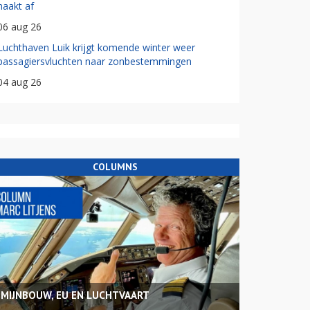
haakt af
06 aug 26
Luchthaven Luik krijgt komende winter weer
passagiersvluchten naar zonbestemmingen
04 aug 26
COLUMNS
MIJNBOUW, EU EN LUCHTVAART