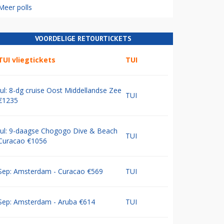
Meer polls
VOORDELIGE RETOURTICKETS
TUI vliegtickets
TUI
Jul: 8-dg cruise Oost Middellandse Zee
TUI
€1235
Jul: 9-daagse Chogogo Dive & Beach
TUI
Curacao €1056
Sep: Amsterdam - Curacao €569
TUI
Sep: Amsterdam - Aruba €614
TUI