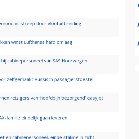
ernood in: streep door vlootuitbreiding
ukken winst Lufthansa hard omlaag
 bij cabinepersoneel van SAS Noorwegen
voor zelfgemaakt Russisch passagierstoestel
nen reizigers van ‘hoofdpijn bezorgend’ easyJet
X-familie eindelijk gaan leveren
t en cabinepersoneel, einde staking in zicht