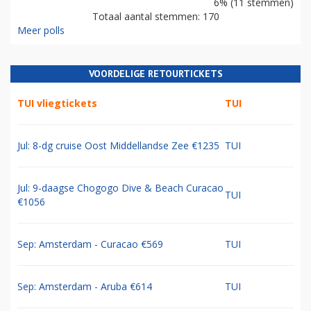
6% (11 stemmen)
Totaal aantal stemmen: 170
Meer polls
VOORDELIGE RETOURTICKETS
TUI vliegtickets
TUI
Jul: 8-dg cruise Oost Middellandse Zee €1235
TUI
Jul: 9-daagse Chogogo Dive & Beach Curacao
TUI
€1056
Sep: Amsterdam - Curacao €569
TUI
Sep: Amsterdam - Aruba €614
TUI