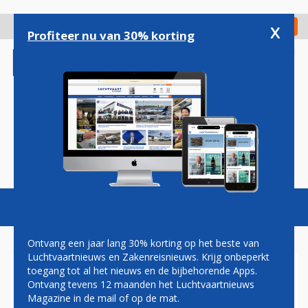
Overslaan
en
x
Digitaal Magazine
Registreer
Check in
naar
Profiteer nu van 30% korting
de
inhoud
gaan
Magazine
Podcasts
Vacatures
Toggl
naviga
Ontvang een jaar lang 30% korting op het beste van
Luchtvaartnieuws en Zakenreisnieuws. Krijg onbeperkt
toegang tot al het nieuws en de bijbehorende Apps.
ASWOLK HOUDT
Ontvang tevens 12 maanden het Luchtvaartnieuws
LUCHTHAVEN BALI TOT
Magazine in de mail of op de mat.