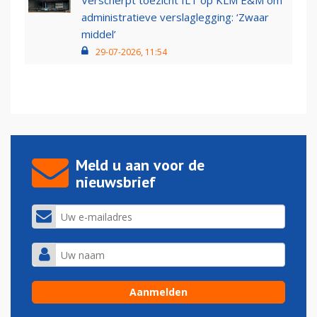
Verscherpt toezicht ILT op KLM E&M om
administratieve verslaglegging: ‘Zwaar
middel’
29-07-2026, 11:54
Meld u aan voor de
nieuwsbrief