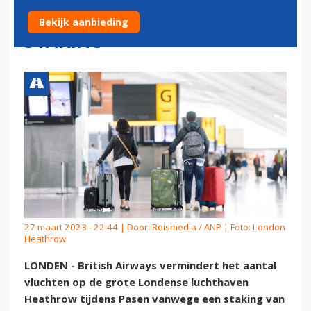
HEATHROW MET PASEN OM
Bekijk aanbieding
STAKING
27 maart 2023 - 22:44 | Door:
Reismedia / ANP
| Foto: London
Heathrow
LONDEN - British Airways vermindert het aantal
vluchten op de grote Londense luchthaven
Heathrow tijdens Pasen vanwege een staking van