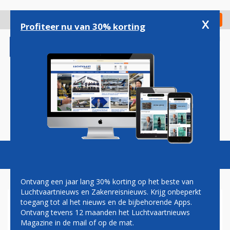
Overslaan
en
x
Digitaal Magazine
Registreer
Check in
naar
Profiteer nu van 30% korting
de
inhoud
gaan
Magazine
Podcasts
Vacatures
Toggl
naviga
Ontvang een jaar lang 30% korting op het beste van
Luchtvaartnieuws en Zakenreisnieuws. Krijg onbeperkt
toegang tot al het nieuws en de bijbehorende Apps.
BRITISH AIRWAYS
Ontvang tevens 12 maanden het Luchtvaartnieuws
VERMINDERT VLUCHTEN
Magazine in de mail of op de mat.