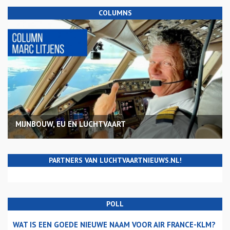
COLUMNS
MIJNBOUW, EU EN LUCHTVAART
PARTNERS VAN LUCHTVAARTNIEUWS.NL!
POLL
WAT IS EEN GOEDE NIEUWE NAAM VOOR AIR FRANCE-KLM?