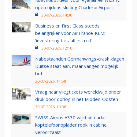
MAA houdt deur voor Ryanair en Wizz Air
open tijdens sluiting Charleroi Airport
30-07-2026, 14:30
Business en First Class steeds
belangrijker voor Air France-KLM:
‘investering betaalt zich uit’
30-07-2026, 12:10
Nabestaanden Germanwings-crash klagen
Duitse staat aan, maar vangen mogelijk
bot
30-07-2026, 11:58
Vraag naar vliegtickets wereldwijd onder
druk door oorlog in het Midden-Oosten
30-07-2026, 10:36
SWISS-Airbus A330 wijkt uit nadat
koptelefoonoplader rook in cabine
veroorzaakt