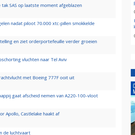
 tak SAS op laatste moment afgeblazen
elen nadat piloot 70.000 xtc-pillen smokkelde
elling en ziet orderportefeuille verder groeien
chorting vluchten naar Tel Aviv
vrachtvlucht met Boeing 777F ooit uit
happij gaat afscheid nemen van A220-100-vloot
 Apollo, Castlelake haakt af
n de luchtvaart