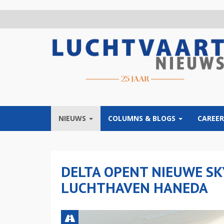
Overslaan
en
naar
de
inhoud
gaan
NIEUWS
COLUMNS & BLOGS
CAREER
DELTA OPENT NIEUWE SK
LUCHTHAVEN HANEDA