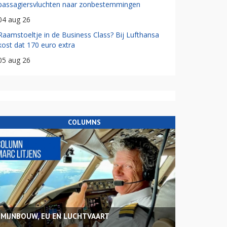
passagiersvluchten naar zonbestemmingen
04 aug 26
Raamstoeltje in de Business Class? Bij Lufthansa
kost dat 170 euro extra
05 aug 26
COLUMNS
MIJNBOUW, EU EN LUCHTVAART