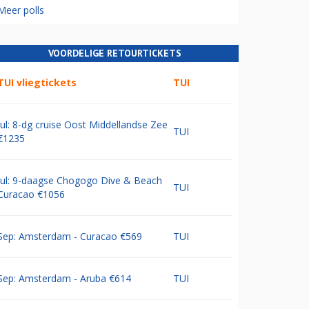
Meer polls
VOORDELIGE RETOURTICKETS
TUI vliegtickets
TUI
Jul: 8-dg cruise Oost Middellandse Zee
TUI
€1235
Jul: 9-daagse Chogogo Dive & Beach
TUI
Curacao €1056
Sep: Amsterdam - Curacao €569
TUI
Sep: Amsterdam - Aruba €614
TUI