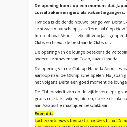
De opening komt op een moment dat Japan 
zowel zakenreizigers als vakantiegangers.
Haneda is de derde nieuwe lounge van Delta Sky
luchtvaartmaatschappij - in Terminal C op New 
International Airport - zijn dit voorjaar geop
Clubs en breidt de bestaande Clubs uit.
De opening van de lounge betekent de voltooiin
andere luchthaven van Tokio, naar Haneda.
De opening van de Club op Haneda Airport was 
aanloop naar de Olympische Spelen. Nu Japan gel
het volgens Delta een goed moment de lounge
De Club bevindt zich op de vijfde verdieping v
gratis cocktails, wijnen, bieren, sterke dranke
aan Aziatische maaltijden beschikbaar.
Even dit:
Luchtvaartnieuws bestaat inmiddels bijna 25 jaa
nieuwkomers met veel minder historie om aand