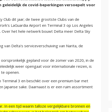
geleidelijk de covid-beperkingen versoepelt voor
 Club dit jaar; de twee grootste Clubs van de
York's LaGuardia Airport en Terminal 3 op Los Angeles
end. Over het hele netwerk bouwt Delta meer Delta Sky
g van Delta's serviceverschuiving van Narita, de
oorspronkelijk gepland voor de zomer van 2020, in de
eidelijk weer opengaat voor internationale reizen, is
 te openen.
an Terminal 3 en beschikt over een premium bar met
n en Japanse sake. Daarnaast is er een ruim assortiment
r. In een tijd waarin talloze vergelijkbare bronnen en
acht schreeuwen, is het belangrijk om betrouwbare