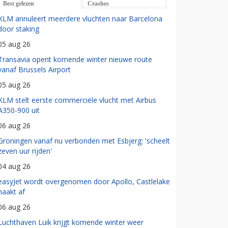
Best gelezen
Crashes
KLM annuleert meerdere vluchten naar Barcelona
door staking
05 aug 26
Transavia opent komende winter nieuwe route
vanaf Brussels Airport
05 aug 26
KLM stelt eerste commerciële vlucht met Airbus
A350-900 uit
06 aug 26
Groningen vanaf nu verbonden met Esbjerg: 'scheelt
zeven uur rijden'
04 aug 26
easyJet wordt overgenomen door Apollo, Castlelake
haakt af
06 aug 26
Luchthaven Luik krijgt komende winter weer