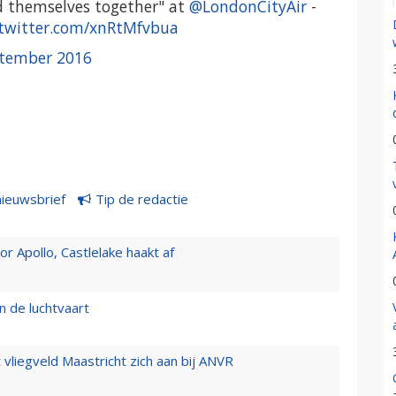
ed themselves together" at
@LondonCityAir
-
.twitter.com/xnRtMfvbua
ptember 2016
nieuwsbrief
Tip de redactie
 Apollo, Castlelake haakt af
n de luchtvaart
t vliegveld Maastricht zich aan bij ANVR