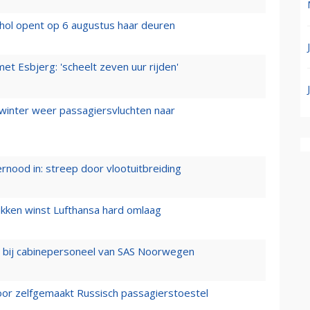
hol opent op 6 augustus haar deuren
t Esbjerg: 'scheelt zeven uur rijden'
 winter weer passagiersvluchten naar
ernood in: streep door vlootuitbreiding
ukken winst Lufthansa hard omlaag
 bij cabinepersoneel van SAS Noorwegen
voor zelfgemaakt Russisch passagierstoestel