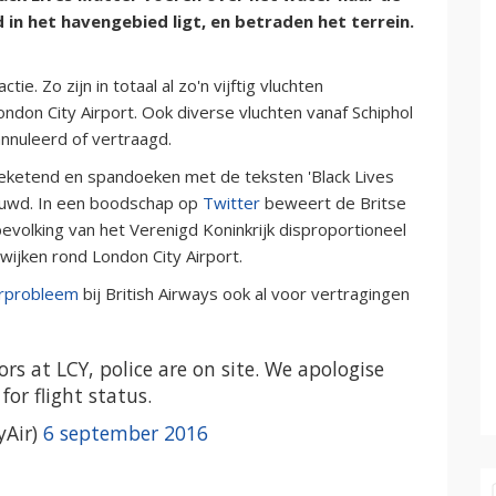
 in het havengebied ligt, en betraden het terrein.
e. Zo zijn in totaal al zo'n vijftig vluchten
London City Airport. Ook diverse vluchten vanaf Schiphol
nnuleerd of vertraagd.
geketend en spandoeken met de teksten 'Black Lives
ntvouwd. In een boodschap op
Twitter
beweert de Britse
evolking van het Verenigd Koninkrijk disproportioneel
 wijken rond London City Airport.
rprobleem
bij British Airways ook al voor vertragingen
rs at LCY, police are on site. We apologise
for flight status.
yAir)
6 september 2016