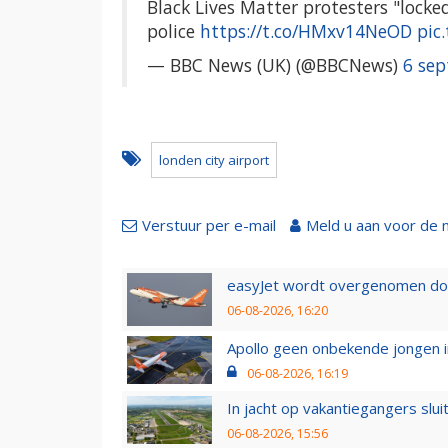
Black Lives Matter protesters "lock
police
https://t.co/HMxv14NeOD
pic
— BBC News (UK) (@BBCNews)
6 se
londen city airport
Verstuur per e-mail
Meld u aan voor de 
easyJet wordt overgenomen door
06-08-2026, 16:20
Apollo geen onbekende jongen i
06-08-2026, 16:19
In jacht op vakantiegangers slui
06-08-2026, 15:56