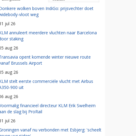
Donkere wolken boven IndiGo: prijsvechter doet
widebody-vloot weg
31 jul 26
KLM annuleert meerdere vluchten naar Barcelona
door staking
05 aug 26
Transavia opent komende winter nieuwe route
vanaf Brussels Airport
05 aug 26
KLM stelt eerste commerciële vlucht met Airbus
A350-900 uit
06 aug 26
Voormalig financieel directeur KLM Erik Swelheim
aan de slag bij ProRail
31 jul 26
Groningen vanaf nu verbonden met Esbjerg: 'scheelt
zeven uur rijden'