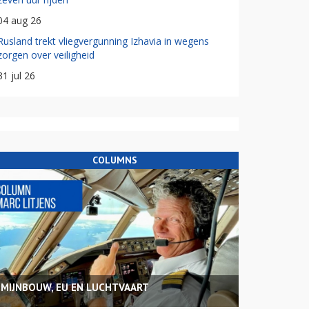
04 aug 26
Rusland trekt vliegvergunning Izhavia in wegens
zorgen over veiligheid
31 jul 26
COLUMNS
MIJNBOUW, EU EN LUCHTVAART