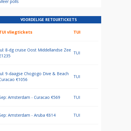
Meer polls
VOORDELIGE RETOURTICKETS
TUI vliegtickets
TUI
Jul: 8-dg cruise Oost Middellandse Zee
TUI
€1235
Jul: 9-daagse Chogogo Dive & Beach
TUI
Curacao €1056
Sep: Amsterdam - Curacao €569
TUI
Sep: Amsterdam - Aruba €614
TUI