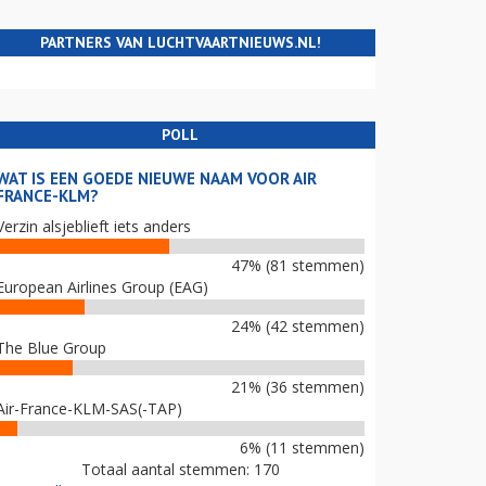
PARTNERS VAN LUCHTVAARTNIEUWS.NL!
POLL
WAT IS EEN GOEDE NIEUWE NAAM VOOR AIR
FRANCE-KLM?
Verzin alsjeblieft iets anders
47% (81 stemmen)
European Airlines Group (EAG)
24% (42 stemmen)
The Blue Group
21% (36 stemmen)
Air-France-KLM-SAS(-TAP)
6% (11 stemmen)
Totaal aantal stemmen: 170