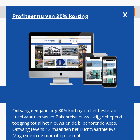
Overslaan
en
x
Digitaal Magazine
Registreer
Check in
naar
Profiteer nu van 30% korting
de
inhoud
gaan
Magazine
Podcasts
Vacatures
Toggl
naviga
Ontvang een jaar lang 30% korting op het beste van
Luchtvaartnieuws en Zakenreisnieuws. Krijg onbeperkt
toegang tot al het nieuws en de bijbehorende Apps.
DEMONSTRANTEN LEGGEN
Ontvang tevens 12 maanden het Luchtvaartnieuws
VLIEGVERKEER LONDEN CITY
Magazine in de mail of op de mat.