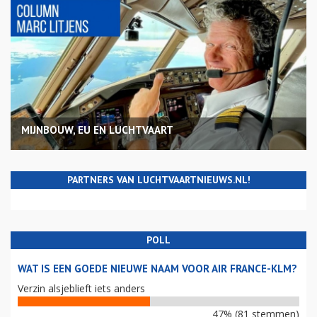
MIJNBOUW, EU EN LUCHTVAART
PARTNERS VAN LUCHTVAARTNIEUWS.NL!
POLL
WAT IS EEN GOEDE NIEUWE NAAM VOOR AIR FRANCE-KLM?
Verzin alsjeblieft iets anders
47% (81 stemmen)