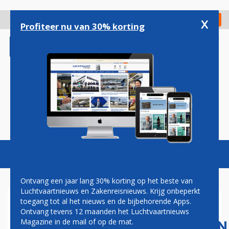
Overslaan
en
x
Digitaal Magazine
Registreer
Check in
naar
Profiteer nu van 30% korting
de
inhoud
gaan
Magazine
Podcasts
Vacatures
Toggl
naviga
Ontvang een jaar lang 30% korting op het beste van
Luchtvaartnieuws en Zakenreisnieuws. Krijg onbeperkt
toegang tot al het nieuws en de bijbehorende Apps.
EINDE BRUSSELSE
Ontvang tevens 12 maanden het Luchtvaartnieuws
FORMATIEONDERHANDELINGEN
Magazine in de mail of op de mat.