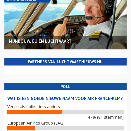
MIJNBOUW, EU EN LUCHTVAART
PARTNERS VAN LUCHTVAARTNIEUWS.NL!
POLL
WAT IS EEN GOEDE NIEUWE NAAM VOOR AIR FRANCE-KLM?
Verzin alsjeblieft iets anders
47% (81 stemmen)
European Airlines Group (EAG)