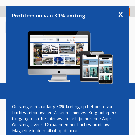
Overslaan
en
x
Digitaal Magazine
Registreer
Check in
naar
Profiteer nu van 30% korting
de
inhoud
gaan
Magazine
Podcasts
Vacatures
Toggl
naviga
Ontvang een jaar lang 30% korting op het beste van
Luchtvaartnieuws en Zakenreisnieuws. Krijg onbeperkt
toegang tot al het nieuws en de bijbehorende Apps.
EINDHOVEN AIRPORT: MET
Ontvang tevens 12 maanden het Luchtvaartnieuws
LOCAL RULE VOORRANG
Magazine in de mail of op de mat.