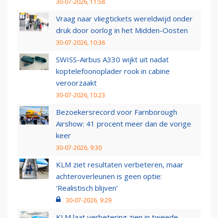
30-07-2026, 11:58
Vraag naar vliegtickets wereldwijd onder
druk door oorlog in het Midden-Oosten
30-07-2026, 10:36
SWISS-Airbus A330 wijkt uit nadat
koptelefoonoplader rook in cabine
veroorzaakt
30-07-2026, 10:23
Bezoekersrecord voor Farnborough
Airshow: 41 procent meer dan de vorige
keer
30-07-2026, 9:30
KLM ziet resultaten verbeteren, maar
achteroverleunen is geen optie:
‘Realistisch blijven’
30-07-2026, 9:29
KLM laat verbetering zien in tweede