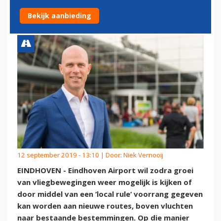
GEVEN AAN NIEUWE ROUTES
Bekijk aanbieding
12 september 2019 - 13:10 | Door:
Niek Vernooij
EINDHOVEN - Eindhoven Airport wil zodra groei
van vliegbewegingen weer mogelijk is kijken of
door middel van een ‘local rule‘ voorrang gegeven
kan worden aan nieuwe routes, boven vluchten
naar bestaande bestemmingen. Op die manier