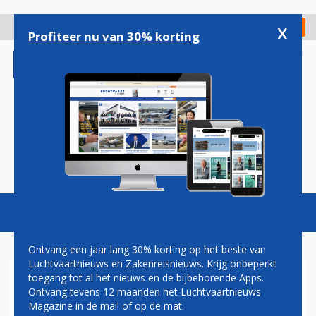
Overslaan
en
x
Digitaal Magazine
Registreer
Check in
naar
Profiteer nu van 30% korting
de
inhoud
gaan
Magazine
Podcasts
Vacatures
Toggl
naviga
Ontvang een jaar lang 30% korting op het beste van
Luchtvaartnieuws en Zakenreisnieuws. Krijg onbeperkt
toegang tot al het nieuws en de bijbehorende Apps.
EXPERTISE FRANKFURT
Ontvang tevens 12 maanden het Luchtvaartnieuws
AIRPORT WORDT INGEZET IN
Magazine in de mail of op de mat.