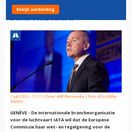
LUCHTVAARTREGELS NA FIAT
Bekijk aanbieding
SCHIPHOL-KRIMP
7 juli 2023 - 17:11 | Door:
ANP/Reismedia
| Foto: IATA (Willie
Walsh)
GENÈVE - De internationale brancheorganisatie
voor de luchtvaart IATA wil dat de Europese
Commissie haar wet- en regelgeving voor de