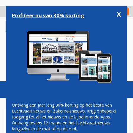
Overslaan
en
x
Digitaal Magazine
Registreer
Check in
naar
Profiteer nu van 30% korting
de
inhoud
gaan
Magazine
Podcasts
Vacatures
Toggl
naviga
Ontvang een jaar lang 30% korting op het beste van
Luchtvaartnieuws en Zakenreisnieuws. Krijg onbeperkt
toegang tot al het nieuws en de bijbehorende Apps.
IATA AAN BRUSSEL:
Ontvang tevens 12 maanden het Luchtvaartnieuws
VERDEDIG
Magazine in de mail of op de mat.