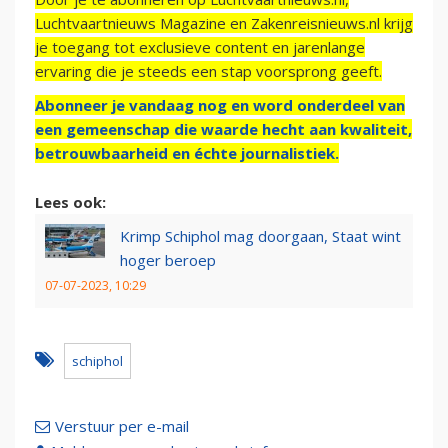
Luchtvaartnieuws Magazine en Zakenreisnieuws.nl krijg
je toegang tot exclusieve content en jarenlange
ervaring die je steeds een stap voorsprong geeft.
Abonneer je vandaag nog en word onderdeel van
een gemeenschap die waarde hecht aan kwaliteit,
betrouwbaarheid en échte journalistiek.
Lees ook:
Krimp Schiphol mag doorgaan, Staat wint
hoger beroep
07-07-2023, 10:29
schiphol
Verstuur per e-mail