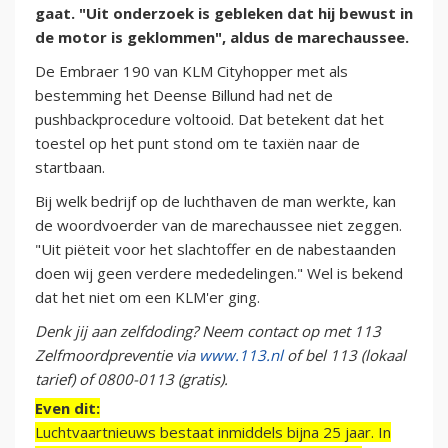
gaat. "Uit onderzoek is gebleken dat hij bewust in
de motor is geklommen", aldus de marechaussee.
De Embraer 190 van KLM Cityhopper met als
bestemming het Deense Billund had net de
pushbackprocedure voltooid. Dat betekent dat het
toestel op het punt stond om te taxiën naar de
startbaan.
Bij welk bedrijf op de luchthaven de man werkte, kan
de woordvoerder van de marechaussee niet zeggen.
"Uit piëteit voor het slachtoffer en de nabestaanden
doen wij geen verdere mededelingen." Wel is bekend
dat het niet om een KLM'er ging.
Denk jij aan zelfdoding? Neem contact op met 113
Zelfmoordpreventie via
www.113.nl
of bel 113 (lokaal
tarief) of 0800-0113 (gratis).
Even dit:
Luchtvaartnieuws bestaat inmiddels bijna 25 jaar. In