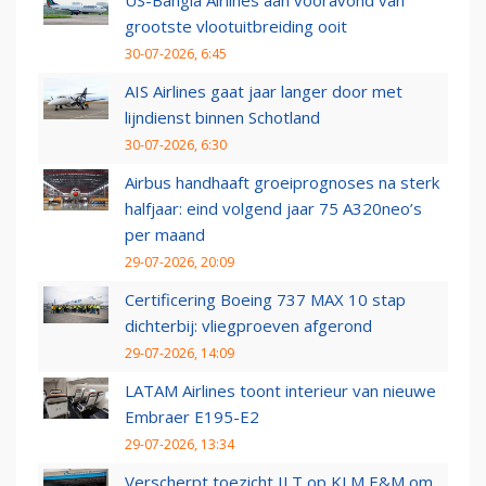
US-Bangla Airlines aan vooravond van
grootste vlootuitbreiding ooit
30-07-2026, 6:45
AIS Airlines gaat jaar langer door met
lijndienst binnen Schotland
30-07-2026, 6:30
Airbus handhaaft groeiprognoses na sterk
halfjaar: eind volgend jaar 75 A320neo’s
per maand
29-07-2026, 20:09
Certificering Boeing 737 MAX 10 stap
dichterbij: vliegproeven afgerond
29-07-2026, 14:09
LATAM Airlines toont interieur van nieuwe
Embraer E195-E2
29-07-2026, 13:34
Verscherpt toezicht ILT op KLM E&M om