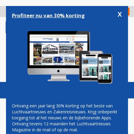
Overslaan
en
x
Digitaal Magazine
Registreer
Check in
naar
Profiteer nu van 30% korting
de
inhoud
gaan
Magazine
Podcasts
Vacatures
Toggl
naviga
Ontvang een jaar lang 30% korting op het beste van
Luchtvaartnieuws en Zakenreisnieuws. Krijg onbeperkt
toegang tot al het nieuws en de bijbehorende Apps.
INCIDENT MET
Ontvang tevens 12 maanden het Luchtvaartnieuws
VLIEGTUIGMOTOR SCHIPHOL
Magazine in de mail of op de mat.