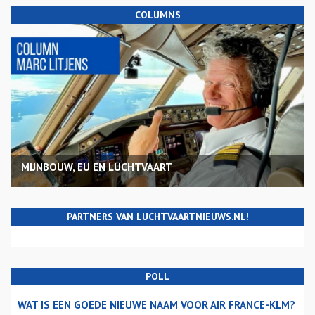
COLUMNS
MIJNBOUW, EU EN LUCHTVAART
PARTNERS VAN LUCHTVAARTNIEUWS.NL!
POLL
WAT IS EEN GOEDE NIEUWE NAAM VOOR AIR FRANCE-KLM?