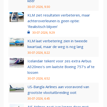
keer
30-07-2026, 9:30
KLM ziet resultaten verbeteren, maar
achteroverleunen is geen optie:
‘Realistisch blijven’
30-07-2026, 9:29
KLM laat verbetering zien in tweede
kwartaal, maar de weg is nog lang
30-07-2026, 8:22
Icelandair tekent voor zes extra Airbus
A320neo's om laatste Boeing 757's af te
lossen
30-07-2026, 6:52
US-Bangla Airlines aan vooravond van
grootste vlootuitbreiding ooit
30-07-2026, 6:45
AIS Airlines gaat jaar langer door met