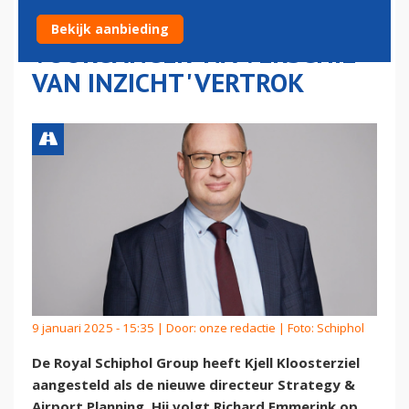
SCHIPHOL, NADAT
Bekijk aanbieding
VOORGANGER 'NA VERSCHIL
VAN INZICHT' VERTROK
9 januari 2025 - 15:35 | Door:
onze redactie
| Foto: Schiphol
De Royal Schiphol Group heeft Kjell Kloosterziel
aangesteld als de nieuwe directeur Strategy &
Airport Planning. Hij volgt Richard Emmerink op,