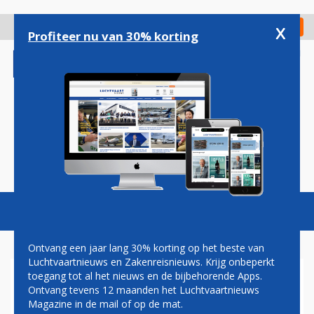
Overslaan
en
x
Digitaal Magazine
Registreer
Check in
naar
Profiteer nu van 30% korting
de
inhoud
gaan
Magazine
Podcasts
Vacatures
Toggl
naviga
Ontvang een jaar lang 30% korting op het beste van
Luchtvaartnieuws en Zakenreisnieuws. Krijg onbeperkt
toegang tot al het nieuws en de bijbehorende Apps.
KJELL KLOOSTERZIEL NIEUWE
Ontvang tevens 12 maanden het Luchtvaartnieuws
STRATEGIEDIRECTEUR
Magazine in de mail of op de mat.