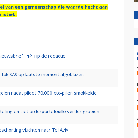
el van een gemeenschap die waarde hecht aan
listiek.
nieuwsbrief
Tip de redactie
 tak SAS op laatste moment afgeblazen
elen nadat piloot 70.000 xtc-pillen smokkelde
elling en ziet orderportefeuille verder groeien
chorting vluchten naar Tel Aviv