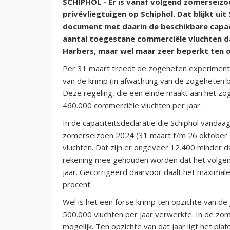
SCHIPHOL - Er is vanaf volgend zomerseizo
privévliegtuigen op Schiphol. Dat blijkt uit 
document met daarin de beschikbare capac
aantal toegestane commerciële vluchten da
Harbers, maar wel maar zeer beperkt ten op
Per 31 maart treedt de zogeheten experimente
van de krimp (in afwachting van de zogeheten
Deze regeling, die een einde maakt aan het zo
460.000 commerciële vluchten per jaar.
In de capaciteitsdeclaratie die Schiphol vandaag 
zomerseizoen 2024 (31 maart t/m 26 oktober 
vluchten. Dat zijn er ongeveer 12.400 minder 
rekening mee gehouden worden dat het volgend
jaar. Gecorrigeerd daarvoor daalt het maximal
procent.
Wel is het een forse krimp ten opzichte van de 
500.000 vluchten per jaar verwerkte. In de z
mogelijk. Ten opzichte van dat jaar ligt het p