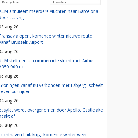
Best gelezen
Crashes
KLM annuleert meerdere vluchten naar Barcelona
door staking
05 aug 26
Transavia opent komende winter nieuwe route
vanaf Brussels Airport
05 aug 26
KLM stelt eerste commerciële vlucht met Airbus
A350-900 uit
06 aug 26
Groningen vanaf nu verbonden met Esbjerg: 'scheelt
zeven uur rijden'
04 aug 26
easyJet wordt overgenomen door Apollo, Castlelake
haakt af
06 aug 26
Luchthaven Luik krijgt komende winter weer