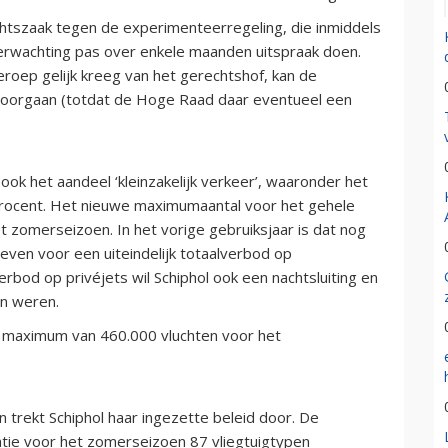
chtszaak tegen de experimenteerregeling, die inmiddels
verwachting pas over enkele maanden uitspraak doen.
roep gelijk kreeg van het gerechtshof, kan de
doorgaan (totdat de Hoge Raad daar eventueel een
ook het aandeel ‘kleinzakelijk verkeer’, waaronder het
 procent. Het nieuwe maximumaantal voor het gehele
t zomerseizoen. In het vorige gebruiksjaar is dat nog
reven voor een uiteindelijk totaalverbod op
erbod op privéjets wil Schiphol ook een nachtsluiting en
en weren.
we maximum van 460.000 vluchten voor het
 trekt Schiphol haar ingezette beleid door. De
ratie voor het zomerseizoen 87 vliegtuigtypen