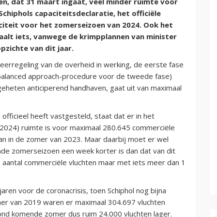
en, dat 31 maart ingaat, veel minder ruimte voor
Schiphols capaciteitsdeclaratie, het officiële
iteit voor het zomerseizoen van 2024. Ook het
alt iets, vanwege de krimpplannen van minister
zichte van dit jaar.
erregeling van de overheid in werking, de eerste fase
 balanced approach-procedure voor de tweede fase)
geheten anticiperend handhaven, gaat uit van maximaal
officieel heeft vastgesteld, staat dat er in het
2024) ruimte is voor maximaal 280.645 commerciële
dan in de zomer van 2023. Maar daarbij moet er wel
e zomerseizoen een week korter is dan dat van dit
e aantal commerciële vluchten maar met iets meer dan 1
jaren voor de coronacrisis, toen Schiphol nog bijna
omer van 2019 waren er maximaal 304.697 vluchten
lafond komende zomer dus ruim 24.000 vluchten lager.