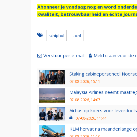
Abonneer je vandaag nog en word onderde
kwaliteit, betrouwbaarheid en échte journa
schiphol
acnl
Verstuur per e-mail
Meld u aan voor de 
Staking cabinepersoneel Noorse
07-08-2026, 15:11
Malaysia Airlines neemt maatreg
07-08-2026, 14:07
Airbus op koers voor leverdoelst
07-08-2026, 11:44
KLM hervat na maandenlange ops
07-08-2026, 11:10