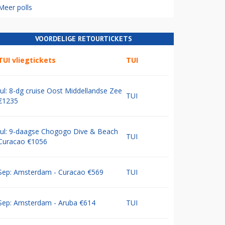
Meer polls
VOORDELIGE RETOURTICKETS
TUI vliegtickets
TUI
Jul: 8-dg cruise Oost Middellandse Zee
TUI
€1235
Jul: 9-daagse Chogogo Dive & Beach
TUI
Curacao €1056
Sep: Amsterdam - Curacao €569
TUI
Sep: Amsterdam - Aruba €614
TUI