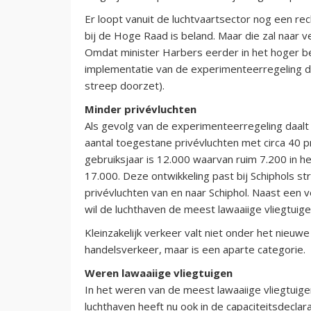
Er loopt vanuit de luchtvaartsector nog een re
bij de Hoge Raad is beland. Maar die zal naar 
Omdat minister Harbers eerder in het hoger be
implementatie van de experimenteerregeling 
streep doorzet).
Minder privévluchten
Als gevolg van de experimenteerregeling daalt 
aantal toegestane privévluchten met circa 40
gebruiksjaar is 12.000 waarvan ruim 7.200 in he
17.000. Deze ontwikkeling past bij Schiphols st
privévluchten van en naar Schiphol. Naast een v
wil de luchthaven de meest lawaaiige vliegtuig
Kleinzakelijk verkeer valt niet onder het nieu
handelsverkeer, maar is een aparte categorie.
Weren lawaaiige vliegtuigen
In het weren van de meest lawaaiige vliegtuigen
luchthaven heeft nu ook in de capaciteitsdecla